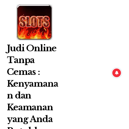
Skip
to
content
Judi Online
Tanpa
Cemas :
Kenyamana
n dan
Keamanan
yang Anda