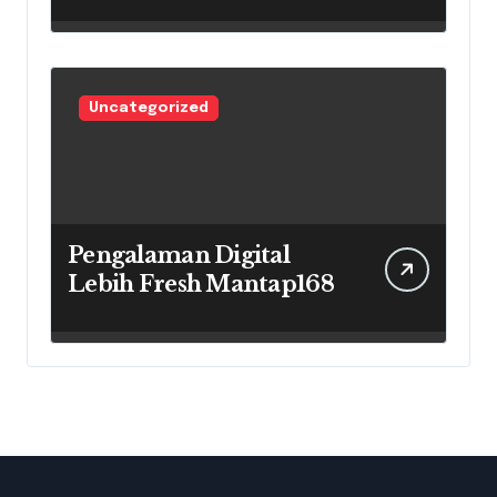
Uncategorized
Pengalaman Digital
Lebih Fresh Mantap168