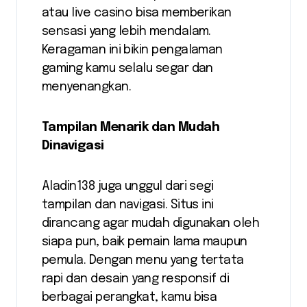
atau live casino bisa memberikan
sensasi yang lebih mendalam.
Keragaman ini bikin pengalaman
gaming kamu selalu segar dan
menyenangkan.
Tampilan Menarik dan Mudah
Dinavigasi
Aladin138 juga unggul dari segi
tampilan dan navigasi. Situs ini
dirancang agar mudah digunakan oleh
siapa pun, baik pemain lama maupun
pemula. Dengan menu yang tertata
rapi dan desain yang responsif di
berbagai perangkat, kamu bisa