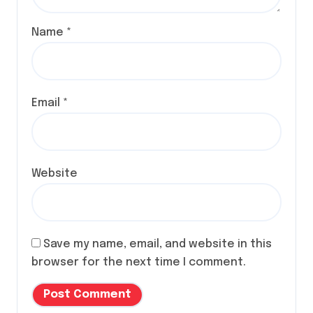
Name
*
Email
*
Website
Save my name, email, and website in this
browser for the next time I comment.