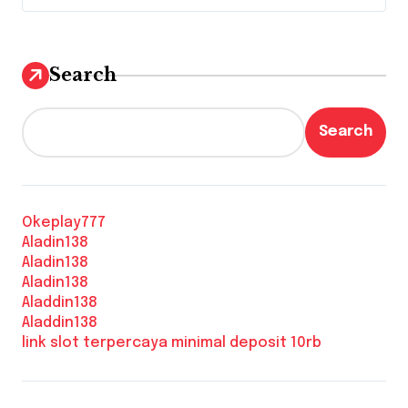
Search
Search
Okeplay777
Aladin138
Aladin138
Aladin138
Aladdin138
Aladdin138
link slot terpercaya minimal deposit 10rb