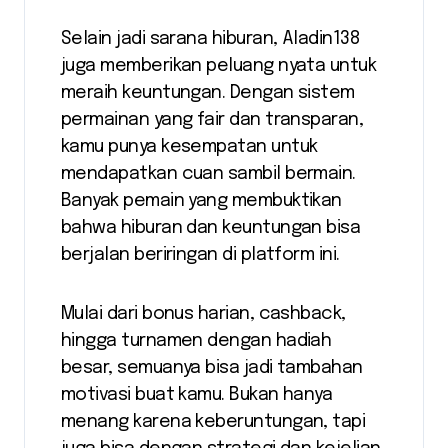
Selain jadi sarana hiburan, Aladin138
juga memberikan peluang nyata untuk
meraih keuntungan. Dengan sistem
permainan yang fair dan transparan,
kamu punya kesempatan untuk
mendapatkan cuan sambil bermain.
Banyak pemain yang membuktikan
bahwa hiburan dan keuntungan bisa
berjalan beriringan di platform ini.
Mulai dari bonus harian, cashback,
hingga turnamen dengan hadiah
besar, semuanya bisa jadi tambahan
motivasi buat kamu. Bukan hanya
menang karena keberuntungan, tapi