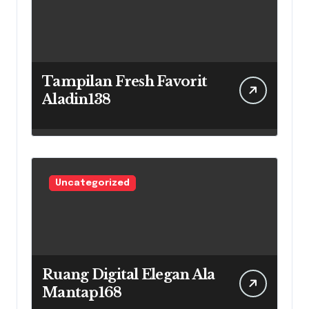
Tampilan Fresh Favorit
Aladin138
Uncategorized
Ruang Digital Elegan Ala
Mantap168