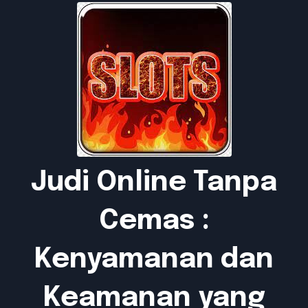
Judi Online Tanpa
Cemas :
Kenyamanan dan
Keamanan yang