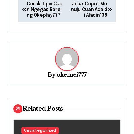
P
Gerak Tipis Cua
Jalur Cepat Me
o
n Ngegas Bare
nuju Cuan Ada d
ng Okeplay777
i Aladin138
s
t
n
a
v
i
By
okemei777
g
a
t
Related Posts
i
o
n
Uncategorized