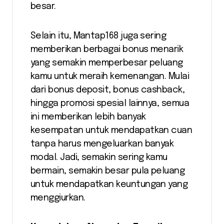
besar.
Selain itu, Mantap168 juga sering
memberikan berbagai bonus menarik
yang semakin memperbesar peluang
kamu untuk meraih kemenangan. Mulai
dari bonus deposit, bonus cashback,
hingga promosi spesial lainnya, semua
ini memberikan lebih banyak
kesempatan untuk mendapatkan cuan
tanpa harus mengeluarkan banyak
modal. Jadi, semakin sering kamu
bermain, semakin besar pula peluang
untuk mendapatkan keuntungan yang
menggiurkan.