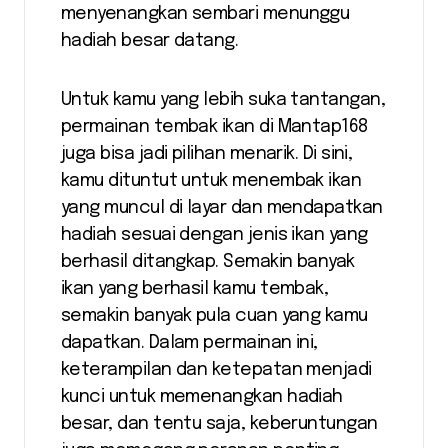
menyenangkan sembari menunggu
hadiah besar datang.
Untuk kamu yang lebih suka tantangan,
permainan tembak ikan di Mantap168
juga bisa jadi pilihan menarik. Di sini,
kamu dituntut untuk menembak ikan
yang muncul di layar dan mendapatkan
hadiah sesuai dengan jenis ikan yang
berhasil ditangkap. Semakin banyak
ikan yang berhasil kamu tembak,
semakin banyak pula cuan yang kamu
dapatkan. Dalam permainan ini,
keterampilan dan ketepatan menjadi
kunci untuk memenangkan hadiah
besar, dan tentu saja, keberuntungan