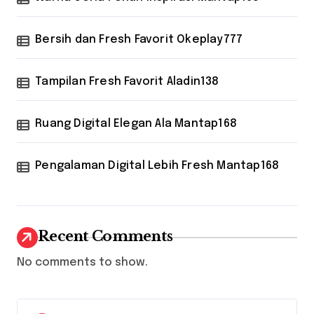
Bersih dan Fresh Favorit Okeplay777
Tampilan Fresh Favorit Aladin138
Ruang Digital Elegan Ala Mantap168
Pengalaman Digital Lebih Fresh Mantap168
Recent Comments
No comments to show.