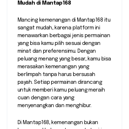
Mudah di Mantap168
Mancing kemenangan di Mantap168 itu
sangat mudah, karena platform ini
menawarkan berbagai jenis permainan
yang bisa kamu pilih sesuai dengan
minat dan preferensimu. Dengan
peluang menang yang besar, kamu bisa
merasakan kemenangan yang
berlimpah tanpa harus bersusah
payah. Setiap permainan dirancang
untuk memberi kamu peluang meraih
cuan dengan cara yang
menyenangkan dan menghibur.
Di Mantap168, kemenangan bukan