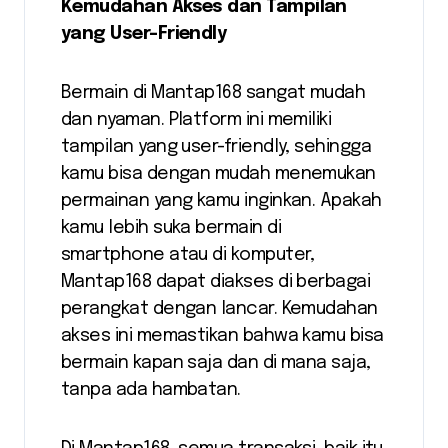
Kemudahan Akses dan Tampilan
yang User-Friendly
Bermain di Mantap168 sangat mudah
dan nyaman. Platform ini memiliki
tampilan yang user-friendly, sehingga
kamu bisa dengan mudah menemukan
permainan yang kamu inginkan. Apakah
kamu lebih suka bermain di
smartphone atau di komputer,
Mantap168 dapat diakses di berbagai
perangkat dengan lancar. Kemudahan
akses ini memastikan bahwa kamu bisa
bermain kapan saja dan di mana saja,
tanpa ada hambatan.