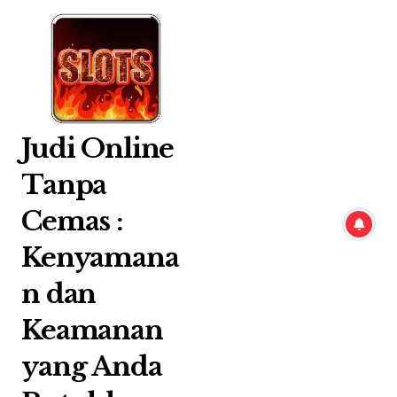
Skip
to
content
Judi Online
Tanpa
Cemas :
Kenyamana
n dan
Keamanan
yang Anda