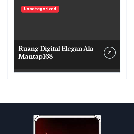
Uncategorized
Ruang Digital Elegan Ala
Mantap168