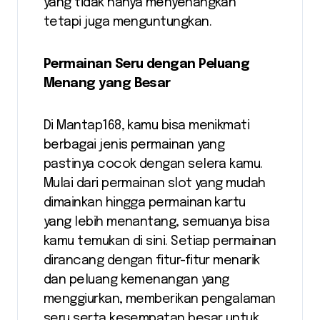
yang tidak hanya menyenangkan
tetapi juga menguntungkan.
Permainan Seru dengan Peluang
Menang yang Besar
Di Mantap168, kamu bisa menikmati
berbagai jenis permainan yang
pastinya cocok dengan selera kamu.
Mulai dari permainan slot yang mudah
dimainkan hingga permainan kartu
yang lebih menantang, semuanya bisa
kamu temukan di sini. Setiap permainan
dirancang dengan fitur-fitur menarik
dan peluang kemenangan yang
menggiurkan, memberikan pengalaman
seru serta kesempatan besar untuk