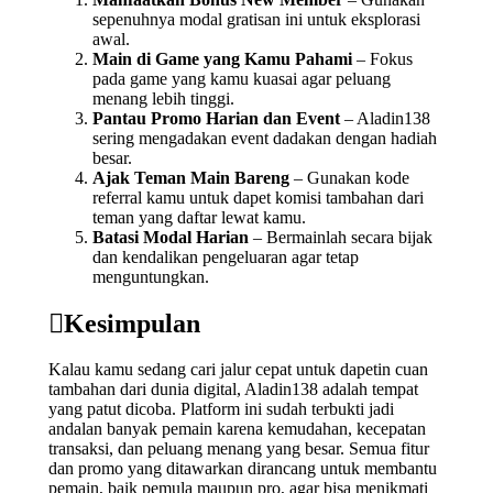
sepenuhnya modal gratisan ini untuk eksplorasi
awal.
Main di Game yang Kamu Pahami
– Fokus
pada game yang kamu kuasai agar peluang
menang lebih tinggi.
Pantau Promo Harian dan Event
– Aladin138
sering mengadakan event dadakan dengan hadiah
besar.
Ajak Teman Main Bareng
– Gunakan kode
referral kamu untuk dapet komisi tambahan dari
teman yang daftar lewat kamu.
Batasi Modal Harian
– Bermainlah secara bijak
dan kendalikan pengeluaran agar tetap
menguntungkan.
Kesimpulan
Kalau kamu sedang cari jalur cepat untuk dapetin cuan
tambahan dari dunia digital, Aladin138 adalah tempat
yang patut dicoba. Platform ini sudah terbukti jadi
andalan banyak pemain karena kemudahan, kecepatan
transaksi, dan peluang menang yang besar. Semua fitur
dan promo yang ditawarkan dirancang untuk membantu
pemain, baik pemula maupun pro, agar bisa menikmati