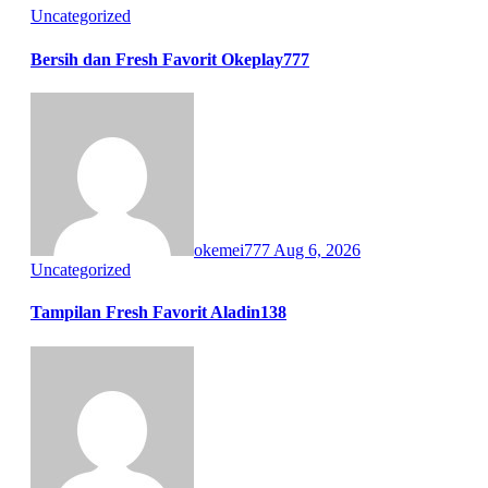
Uncategorized
Bersih dan Fresh Favorit Okeplay777
okemei777
Aug 6, 2026
Uncategorized
Tampilan Fresh Favorit Aladin138