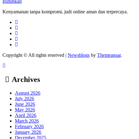
Butuhkan
Kenyamanan tanpa kompromi, judi online aman dan terpercaya.
Copyright © All rights reserved
|
Newsblogs
by
Themeansar
.
Archives
August 2026
July 2026
June 2026
May 2026
April 2026
March 2026
February 2026
January 2026
December 2025