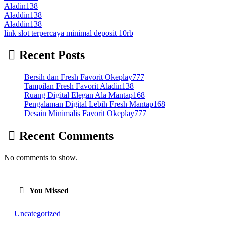
Aladin138
Aladdin138
Aladdin138
link slot terpercaya minimal deposit 10rb
Recent Posts
Bersih dan Fresh Favorit Okeplay777
Tampilan Fresh Favorit Aladin138
Ruang Digital Elegan Ala Mantap168
Pengalaman Digital Lebih Fresh Mantap168
Desain Minimalis Favorit Okeplay777
Recent Comments
No comments to show.
You Missed
Uncategorized