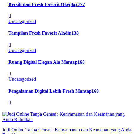
Bersih dan Fresh Favorit Okeplay777
Uncategorized
Tampilan Fresh Favorit Aladin138
Uncategorized
Ruang Digital Elegan Ala Mantap168
Uncategorized
Pengalaman Digital Lebih Fresh Mantap168
Judi Online Tanpa Cemas : Kenyamanan dan Keamanan yang Anda