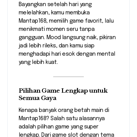
Bayangkan setelah hari yang
melelahkan, kamu membuka
Mantap168, memilih game favorit, lalu
menikmati momen seru tanpa
gangguan. Mood langsung naik, pikiran
jadi lebih rileks, dan kamu siap
menghadapi hari esok dengan mental
yang lebih kuat.
Pilihan Game Lengkap untuk
Semua Gaya
Kenapa banyak orang betah main di
Mantap168? Salah satu alasannya
adalah pilihan game yang super
lengkap. Dari game slot dengan tema