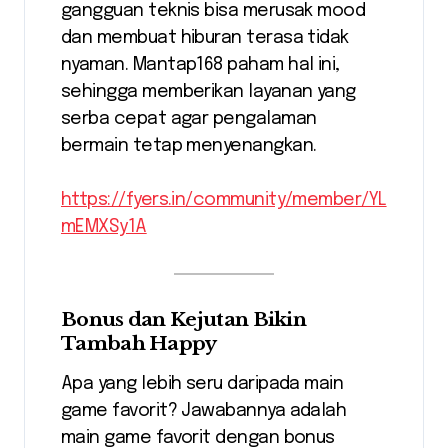
gangguan teknis bisa merusak mood
dan membuat hiburan terasa tidak
nyaman. Mantap168 paham hal ini,
sehingga memberikan layanan yang
serba cepat agar pengalaman
bermain tetap menyenangkan.
https://fyers.in/community/member/YL
mEMXSy1A
Bonus dan Kejutan Bikin
Tambah Happy
Apa yang lebih seru daripada main
game favorit? Jawabannya adalah
main game favorit dengan bonus