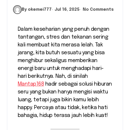
By okemei777
Jul 16, 2025
No Comments
Dalam keseharian yang penuh dengan
tantangan, stres dan tekanan sering
kali membuat kita merasa lelah. Tak
jarang, kita butuh sesuatu yang bisa
menghibur sekaligus memberikan
energi baru untuk menghadapi hari-
hari berikutnya. Nah, di sinilah
Mantap168
hadir sebagai solusi hiburan
seru yang bukan hanya mengisi waktu
luang, tetapi juga bikin kamu lebih
happy. Percaya atau tidak, ketika hati
bahagia, hidup terasa jauh lebih kuat!