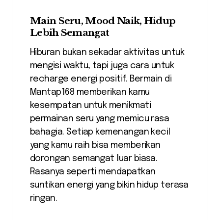
Main Seru, Mood Naik, Hidup
Lebih Semangat
Hiburan bukan sekadar aktivitas untuk
mengisi waktu, tapi juga cara untuk
recharge energi positif. Bermain di
Mantap168 memberikan kamu
kesempatan untuk menikmati
permainan seru yang memicu rasa
bahagia. Setiap kemenangan kecil
yang kamu raih bisa memberikan
dorongan semangat luar biasa.
Rasanya seperti mendapatkan
suntikan energi yang bikin hidup terasa
ringan.