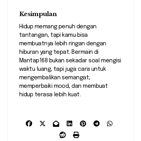
Kesimpulan
Hidup memang penuh dengan
tantangan, tapi kamu bisa
membuatnya lebih ringan dengan
hiburan yang tepat. Bermain di
Mantap168 bukan sekadar soal mengisi
waktu luang, tapi juga cara untuk
mengembalikan semangat,
memperbaiki mood, dan membuat
hidup terasa lebih kuat.