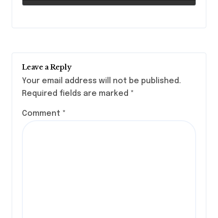
Leave a Reply
Your email address will not be published.
Required fields are marked
*
Comment
*