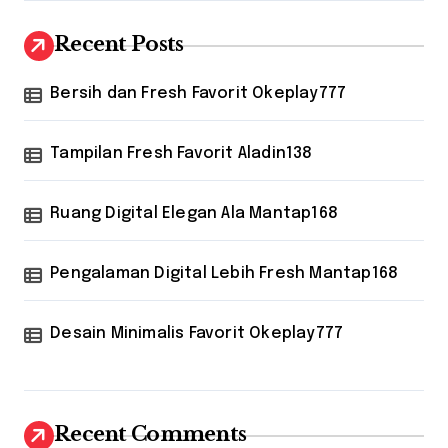
Recent Posts
Bersih dan Fresh Favorit Okeplay777
Tampilan Fresh Favorit Aladin138
Ruang Digital Elegan Ala Mantap168
Pengalaman Digital Lebih Fresh Mantap168
Desain Minimalis Favorit Okeplay777
Recent Comments