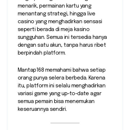
menarik, permainan kartu yang
menantang strategi, hingga live
casino yang menghadirkan sensasi
seperti berada di meja kasino
sungguhan. Semua ini tersedia hanya
dengan satu akun, tanpa harus ribet
berpindah platform.
Mantap168 memahami bahwa setiap
orang punya selera berbeda. Karena
itu, platform ini selalu menghadirkan
variasi game yang up-to-date agar
semua pemain bisa menemukan
keseruannya sendiri.