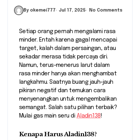
By okemei777
Jul 17, 2025
No Comments
Setiap orang pernah mengalami rasa
minder. Entah karena gagal mencapai
target, kalah dalam persaingan, atau
sekadar merasa tidak percaya diri.
Namun, terus-menerus larut dalam
rasa minder hanya akan menghambat
langkahmu. Saatnya buang jauh-jauh
pikiran negatif dan temukan cara
menyenangkan untuk mengembalikan
semangat. Salah satu pilihan terbaik?
Mulai gas main seru di
Aladin138
!
Kenapa Harus Aladin138?