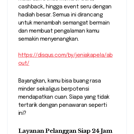
cashback, hingga event seru dengan
hadiah besar. Semua ini dirancang
untuk menambah semangat bermain
dan membuat pengalaman kamu
semakin menyenangkan.
https://disqus.com/by/jeniakapela/ab
out/
Bayangkan, kamu bisa buang rasa
minder sekaligus berpotensi
mendapatkan cuan. Siapa yang tidak
tertarik dengan penawaran seperti
ini?
Layanan Pelanggan Siap 24 Jam