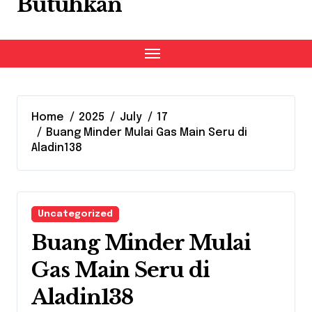
Butuhkan
Home
2025
July
17
Buang Minder Mulai Gas Main Seru di
Aladin138
Uncategorized
Buang Minder Mulai
Gas Main Seru di
Aladin138