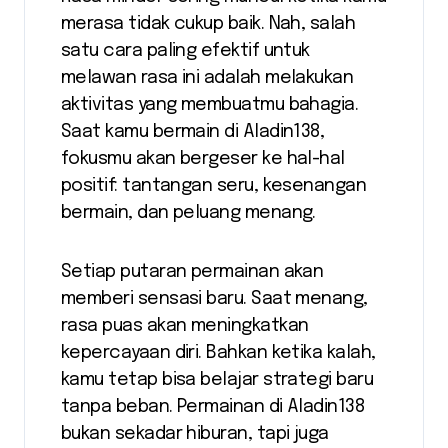
merasa tidak cukup baik. Nah, salah
satu cara paling efektif untuk
melawan rasa ini adalah melakukan
aktivitas yang membuatmu bahagia.
Saat kamu bermain di Aladin138,
fokusmu akan bergeser ke hal-hal
positif: tantangan seru, kesenangan
bermain, dan peluang menang.
Setiap putaran permainan akan
memberi sensasi baru. Saat menang,
rasa puas akan meningkatkan
kepercayaan diri. Bahkan ketika kalah,
kamu tetap bisa belajar strategi baru
tanpa beban. Permainan di Aladin138
bukan sekadar hiburan, tapi juga