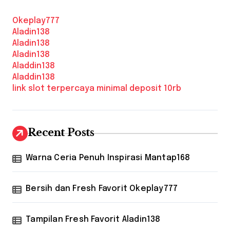
Okeplay777
Aladin138
Aladin138
Aladin138
Aladdin138
Aladdin138
link slot terpercaya minimal deposit 10rb
Recent Posts
Warna Ceria Penuh Inspirasi Mantap168
Bersih dan Fresh Favorit Okeplay777
Tampilan Fresh Favorit Aladin138