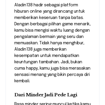
Aladin138 hadir sebagai platform
hiburan online yang dirancang untuk
memberikan keseruan tanpa batas.
Dengan berbagai pilihan game menarik,
kamu bisa mengisi waktu luang dengan
pengalaman bermain yang seru dan
memuaskan. Tidak hanya menghibur,
Aladin138 juga memberikan
kesempatan untuk mendapatkan
keuntungan tambahan. Jadi, bukan
cuma happy, kamu juga bisa merasakan
sensasi menang yang bikin percaya diri
kembali.
Dari Minder Jadi Pede Lagi
Rasa minder sering muncul ketika kamu