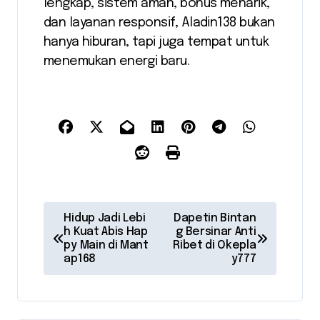
lengkap, sistem aman, bonus menarik,
dan layanan responsif, Aladin138 bukan
hanya hiburan, tapi juga tempat untuk
menemukan energi baru.
P
Hidup Jadi Lebi
Dapetin Bintan
o
h Kuat Abis Hap
g Bersinar Anti
py Main di Mant
Ribet di Okepla
s
ap168
y777
t
n