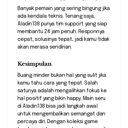
Banyak pemain yang sering bingung jika
ada kendala teknis. Tenang saja,
Aladin138 punya tim support yang siap
membantu 24 jam penuh. Responnya
cepat, solusinya tepat, jadi kamu tidak
akan merasa sendirian.
Kesimpulan
Buang minder bukan hal yang sulit jika
kamu tahu cara yang tepat. Salah
satunya adalah mengalihkan fokus ke
hal positif yang bikin happy. Main seru
di Aladin138 bisa jadi langkah awal
untuk mengembalikan semangat dan
percaya diri. Dengan koleksi game