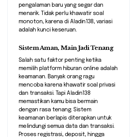
pengalaman baru yang segar dan
menarik. Tidak perlu khawatir soal
monoton, karena di Aladin138, variasi
adalah kunci keseruan.
Sistem Aman, Main Jadi Tenang
Salah satu faktor penting ketika
memilih platform hiburan online adalah
keamanan. Banyak orang ragu
mencoba karena khawatir soal privasi
dan transaksi. Tapi Aladin138
memastikan kamu bisa bermain
dengan rasa tenang. Sistem
keamanan berlapis diterapkan untuk
melindungi semua data dan transaksi.
Proses registrasi, deposit, hingga