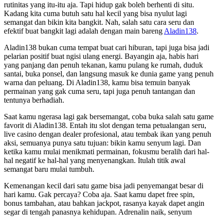
rutinitas yang itu-itu aja. Tapi hidup gak boleh berhenti di situ.
Kadang kita cuma butuh satu hal kecil yang bisa nyulut lagi
semangat dan bikin kita bangkit. Nah, salah satu cara seru dan
efektif buat bangkit lagi adalah dengan main bareng
Aladin138
.
Aladin138 bukan cuma tempat buat cari hiburan, tapi juga bisa jadi
pelarian positif buat ngisi ulang energi. Bayangin aja, habis hari
yang panjang dan penuh tekanan, kamu pulang ke rumah, duduk
santai, buka ponsel, dan langsung masuk ke dunia game yang penuh
warna dan peluang. Di Aladin138, kamu bisa temuin banyak
permainan yang gak cuma seru, tapi juga penuh tantangan dan
tentunya berhadiah.
Saat kamu ngerasa lagi gak bersemangat, coba buka salah satu game
favorit di Aladin138. Entah itu slot dengan tema petualangan seru,
live casino dengan dealer profesional, atau tembak ikan yang penuh
aksi, semuanya punya satu tujuan: bikin kamu senyum lagi. Dan
ketika kamu mulai menikmati permainan, fokusmu beralih dari hal-
hal negatif ke hal-hal yang menyenangkan. Itulah titik awal
semangat baru mulai tumbuh.
Kemenangan kecil dari satu game bisa jadi penyemangat besar di
hari kamu. Gak percaya? Coba aja. Saat kamu dapet free spin,
bonus tambahan, atau bahkan jackpot, rasanya kayak dapet angin
segar di tengah panasnya kehidupan. Adrenalin naik, senyum