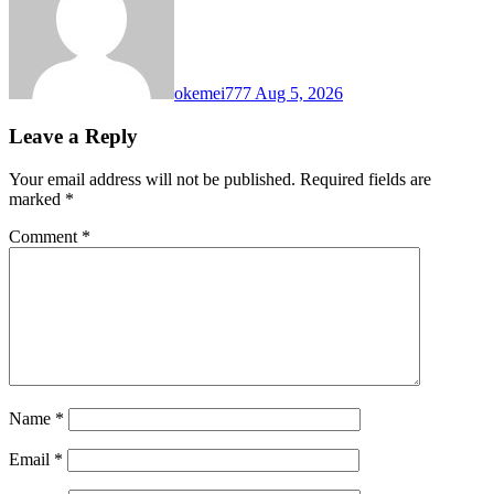
okemei777
Aug 5, 2026
Leave a Reply
Your email address will not be published.
Required fields are
marked
*
Comment
*
Name
*
Email
*