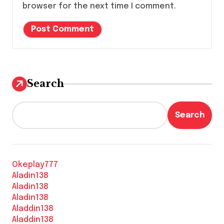
browser for the next time I comment.
Search
Search
Okeplay777
Aladin138
Aladin138
Aladin138
Aladdin138
Aladdin138