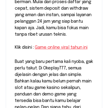
bermain. Mulai dari proses daftar yang
cepat, sistem deposit dan withdraw
yang aman dan instan, sampai layanan
pelanggan 24 jam yang siap bantu
kapan aja. Jadi, kamu bisa fokus main
tanpa ribet urusan teknis.
Klik disini :
Game online viral tahun ini
Buat yang baru pertama kali nyoba, gak
perlu takut. Di Okeplay777, semua
dijelasin dengan jelas dan simple.
Bahkan kalau kamu belum pernah main
slot atau game kasino sekalipun,
panduan dan demo game yang
tersedia bisa bantu kamu belajar
pelan-pelan. Dan siapa tahu, dari