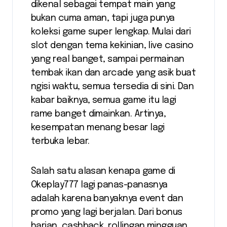
dikenal sebagai tempat main yang
bukan cuma aman, tapi juga punya
koleksi game super lengkap. Mulai dari
slot dengan tema kekinian, live casino
yang real banget, sampai permainan
tembak ikan dan arcade yang asik buat
ngisi waktu, semua tersedia di sini. Dan
kabar baiknya, semua game itu lagi
rame banget dimainkan. Artinya,
kesempatan menang besar lagi
terbuka lebar.
Salah satu alasan kenapa game di
Okeplay777 lagi panas-panasnya
adalah karena banyaknya event dan
promo yang lagi berjalan. Dari bonus
harian, cashback, rollingan mingguan,