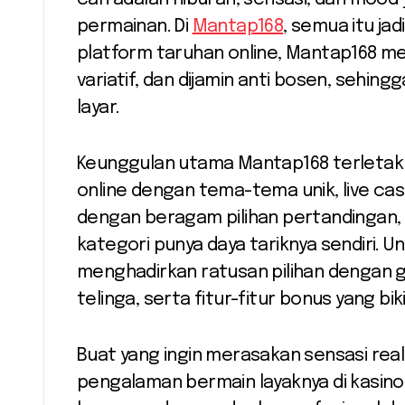
permainan. Di
Mantap168
, semua itu ja
platform taruhan online, Mantap168 m
variatif, dan dijamin anti bosen, sehin
layar.
Keunggulan utama Mantap168 terletak 
online dengan tema-tema unik, live cas
dengan beragam pilihan pertandingan, 
kategori punya daya tariknya sendiri. U
menghadirkan ratusan pilihan dengan 
telinga, serta fitur-fitur bonus yang bik
Buat yang ingin merasakan sensasi real
pengalaman bermain layaknya di kasino 