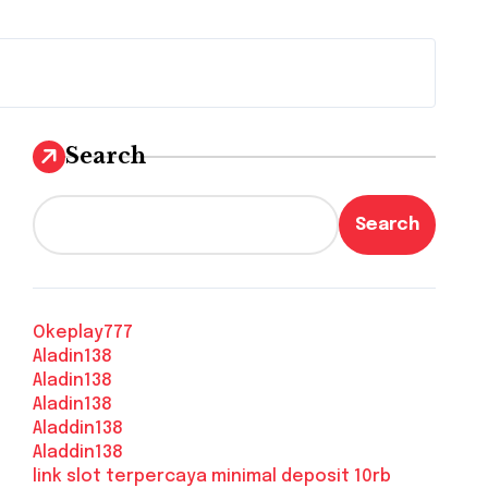
Search
Search
Okeplay777
Aladin138
Aladin138
Aladin138
Aladdin138
Aladdin138
link slot terpercaya minimal deposit 10rb