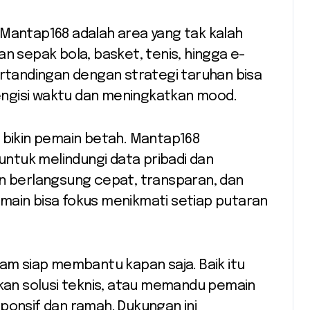
 Mantap168 adalah area yang tak kalah
an sepak bola, basket, tenis, hingga e-
tandingan dengan strategi taruhan bisa
ngisi waktu dan meningkatkan mood.
g bikin pemain betah. Mantap168
ntuk melindungi data pribadi dan
an berlangsung cepat, transparan, dan
main bisa fokus menikmati setiap putaran
jam siap membantu kapan saja. Baik itu
an solusi teknis, atau memandu pemain
ponsif dan ramah. Dukungan ini