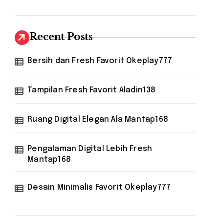
Recent Posts
Bersih dan Fresh Favorit Okeplay777
Tampilan Fresh Favorit Aladin138
Ruang Digital Elegan Ala Mantap168
Pengalaman Digital Lebih Fresh
Mantap168
Desain Minimalis Favorit Okeplay777