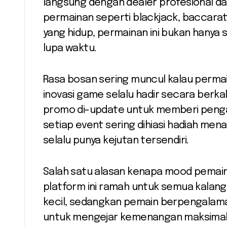
langsung dengan dealer profesional da
permainan seperti blackjack, baccarat,
yang hidup, permainan ini bukan hanya so
lupa waktu.
Rasa bosan sering muncul kalau permai
inovasi game selalu hadir secara berkala
promo di-update untuk memberi penga
setiap event sering dihiasi hadiah me
selalu punya kejutan tersendiri.
Salah satu alasan kenapa mood pemain 
platform ini ramah untuk semua kalang
kecil, sedangkan pemain berpengalam
untuk mengejar kemenangan maksimal. F