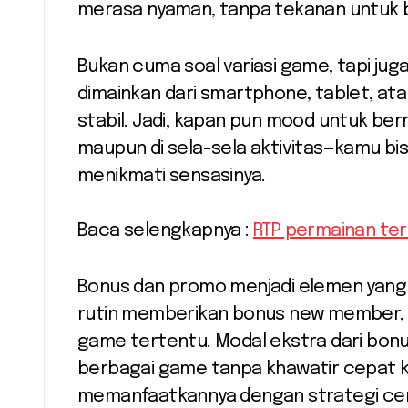
merasa nyaman, tanpa tekanan untuk 
Bukan cuma soal variasi game, tapi ju
dimainkan dari smartphone, tablet, at
stabil. Jadi, kapan pun mood untuk ber
maupun di sela-sela aktivitas—kamu bi
menikmati sensasinya.
Baca selengkapnya :
RTP permainan terb
Bonus dan promo menjadi elemen yang 
rutin memberikan bonus new member, ca
game tertentu. Modal ekstra dari bon
berbagai game tanpa khawatir cepat ke
memanfaatkannya dengan strategi cer