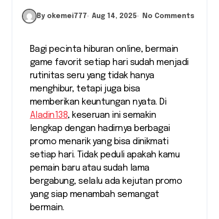
By okemei777
Aug 14, 2025
No Comments
Bagi pecinta hiburan online, bermain
game favorit setiap hari sudah menjadi
rutinitas seru yang tidak hanya
menghibur, tetapi juga bisa
memberikan keuntungan nyata. Di
Aladin138
, keseruan ini semakin
lengkap dengan hadirnya berbagai
promo menarik yang bisa dinikmati
setiap hari. Tidak peduli apakah kamu
pemain baru atau sudah lama
bergabung, selalu ada kejutan promo
yang siap menambah semangat
bermain.