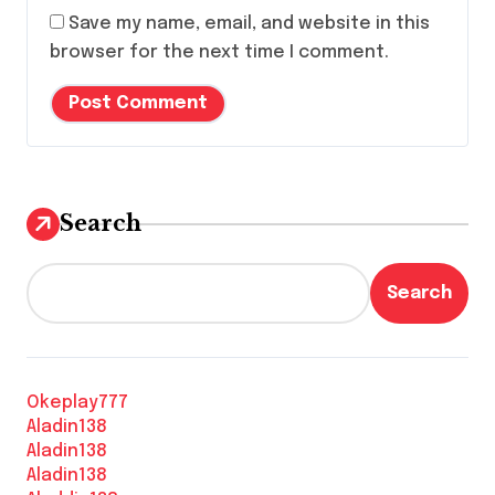
Save my name, email, and website in this
browser for the next time I comment.
Search
Search
Okeplay777
Aladin138
Aladin138
Aladin138