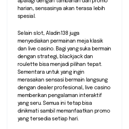
apalagi dengan tambahan dari promo
harian, sensasinya akan terasa lebih
spesial.
Selain slot, Aladin138 juga
menyediakan permainan meja klasik
dan live casino. Bagi yang suka bermain
dengan strategi, blackjack dan
roulette bisa menjadi pilihan tepat.
Sementara untuk yang ingin
merasakan sensasi bermain langsung
dengan dealer profesional, live casino
memberikan pengalaman interaktif
yang seru. Semua ini tetap bisa
dinikmati sambil memanfaatkan promo
yang tersedia setiap hari.