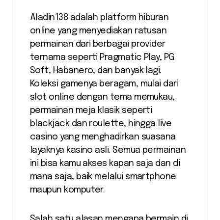
Aladin138 adalah platform hiburan
online yang menyediakan ratusan
permainan dari berbagai provider
ternama seperti Pragmatic Play, PG
Soft, Habanero, dan banyak lagi.
Koleksi gamenya beragam, mulai dari
slot online dengan tema memukau,
permainan meja klasik seperti
blackjack dan roulette, hingga live
casino yang menghadirkan suasana
layaknya kasino asli. Semua permainan
ini bisa kamu akses kapan saja dan di
mana saja, baik melalui smartphone
maupun komputer.
Salah satu alasan mengapa bermain di