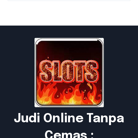
Judi Online Tanpa
Cemas :