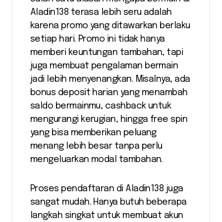
Aladin138 terasa lebih seru adalah
karena promo yang ditawarkan berlaku
setiap hari. Promo ini tidak hanya
memberi keuntungan tambahan, tapi
juga membuat pengalaman bermain
jadi lebih menyenangkan. Misalnya, ada
bonus deposit harian yang menambah
saldo bermainmu, cashback untuk
mengurangi kerugian, hingga free spin
yang bisa memberikan peluang
menang lebih besar tanpa perlu
mengeluarkan modal tambahan.
Proses pendaftaran di Aladin138 juga
sangat mudah. Hanya butuh beberapa
langkah singkat untuk membuat akun