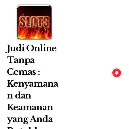
Skip
to
content
Judi Online
Tanpa
Cemas :
Kenyamana
n dan
Keamanan
yang Anda