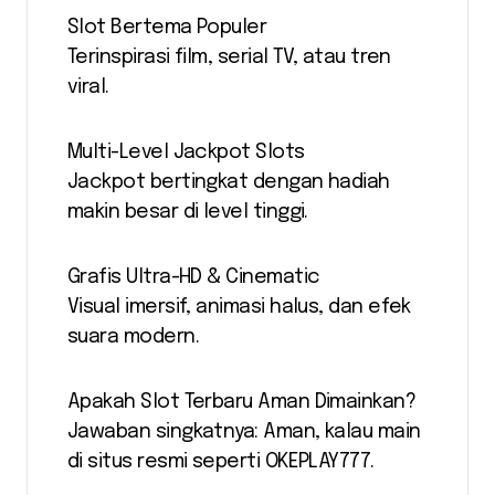
Slot Bertema Populer
Terinspirasi film, serial TV, atau tren
viral.
Multi-Level Jackpot Slots
Jackpot bertingkat dengan hadiah
makin besar di level tinggi.
Grafis Ultra-HD & Cinematic
Visual imersif, animasi halus, dan efek
suara modern.
Apakah Slot Terbaru Aman Dimainkan?
Jawaban singkatnya: Aman, kalau main
di situs resmi seperti OKEPLAY777.