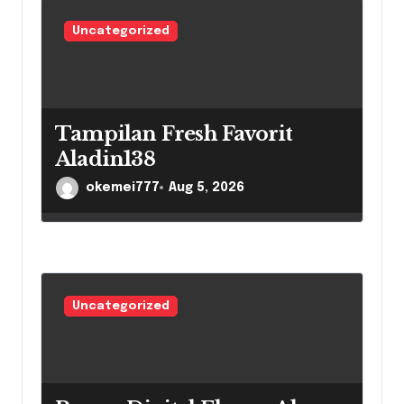
Uncategorized
Tampilan Fresh Favorit
Aladin138
okemei777
Aug 5, 2026
Uncategorized