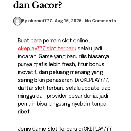
dan Gacor?
By okemei777
Aug 15, 2025
No Comments
Buat para pemain slot online,
okeplay777 slot terbaru
selalu jadi
incaran. Game yang baru rilis biasanya
punya grafis lebih fresh, fitur bonus
inovatif, dan peluang menang yang
sering bikin penasaran. Di OKEPLAY777,
daftar slot terbaru selalu update tiap
minggu dari provider besar dunia, jadi
pemain bisa langsung nyobain tanpa
ribet.
Jenis Game Slot Terbaru di OKEPLAY777