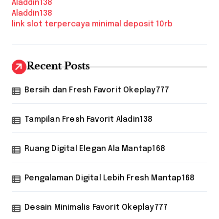
Aladdin138
Aladdin138
link slot terpercaya minimal deposit 10rb
Recent Posts
Bersih dan Fresh Favorit Okeplay777
Tampilan Fresh Favorit Aladin138
Ruang Digital Elegan Ala Mantap168
Pengalaman Digital Lebih Fresh Mantap168
Desain Minimalis Favorit Okeplay777