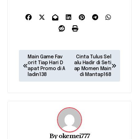
P
Main Game Fav
Cinta Tulus Sel
o
orit Tiap Hari D
alu Hadir di Seti
apat Promo di A
ap Momen Main
s
ladin138
di Mantap168
t
n
a
v
i
g
By
okemei777