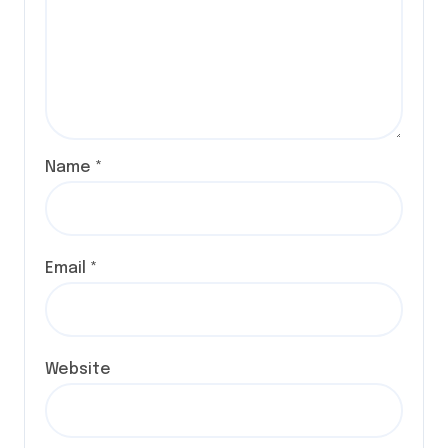
Name
*
Email
*
Website