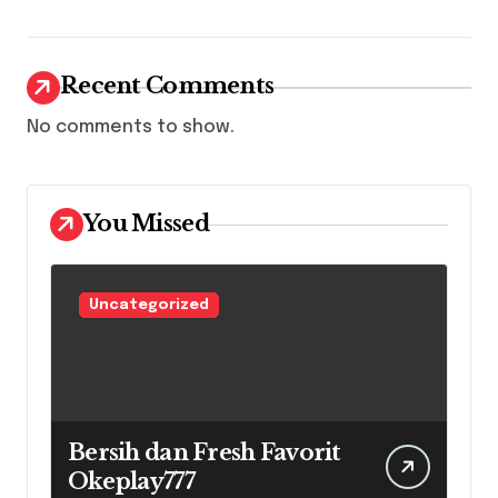
Recent Comments
No comments to show.
You Missed
Uncategorized
Bersih dan Fresh Favorit
Okeplay777