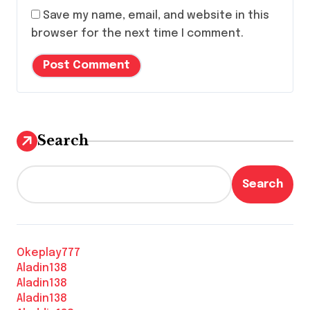
Save my name, email, and website in this
browser for the next time I comment.
Search
Search
Okeplay777
Aladin138
Aladin138
Aladin138