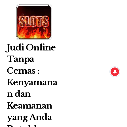
Skip
to
content
Judi Online
Tanpa
Cemas :
Kenyamana
n dan
Keamanan
yang Anda