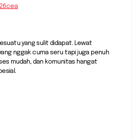
c26cea
esuatu yang sulit didapat. Lewat
yang nggak cuma seru tapi juga penuh
kses mudah, dan komunitas hangat
esial.