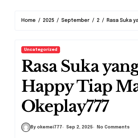
Home
2025
September
2
Rasa Suka ya
Uncategorized
Rasa Suka yang
Happy Tiap Ma
Okeplay777
By okemei777
Sep 2, 2025
No Comments