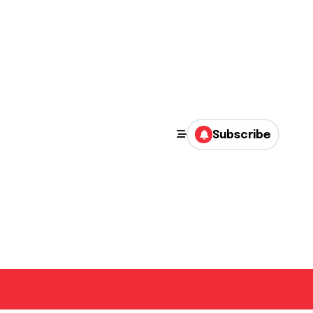
Subscribe