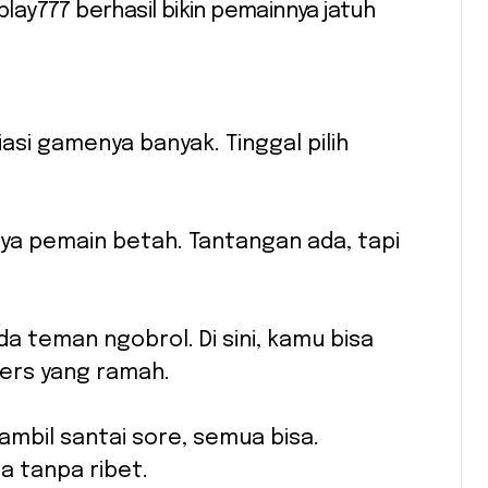
ay777 berhasil bikin pemainnya jatuh
si gamenya banyak. Tinggal pilih
ya pemain betah. Tantangan ada, tapi
da teman ngobrol. Di sini, kamu bisa
ers yang ramah.
ambil santai sore, semua bisa.
a tanpa ribet.