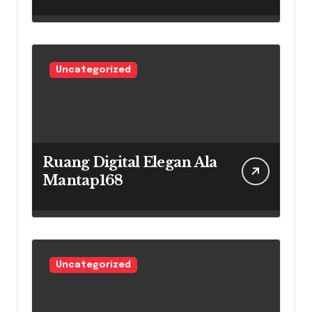
Uncategorized
Ruang Digital Elegan Ala
Mantap168
Uncategorized