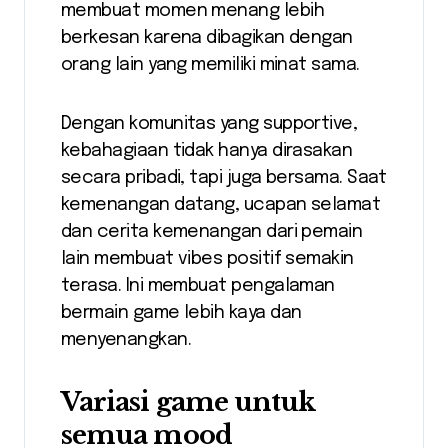
membuat momen menang lebih
berkesan karena dibagikan dengan
orang lain yang memiliki minat sama.
Dengan komunitas yang supportive,
kebahagiaan tidak hanya dirasakan
secara pribadi, tapi juga bersama. Saat
kemenangan datang, ucapan selamat
dan cerita kemenangan dari pemain
lain membuat vibes positif semakin
terasa. Ini membuat pengalaman
bermain game lebih kaya dan
menyenangkan.
Variasi game untuk
semua mood