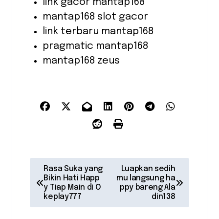
link gacor mantap168
mantap168 slot gacor
link terbaru mantap168
pragmatic mantap168
mantap168 zeus
P
Rasa Suka yang
Luapkan sedih
o
Bikin Hati Happ
mu langsung ha
y Tiap Main di O
ppy bareng Ala
s
keplay777
din138
t