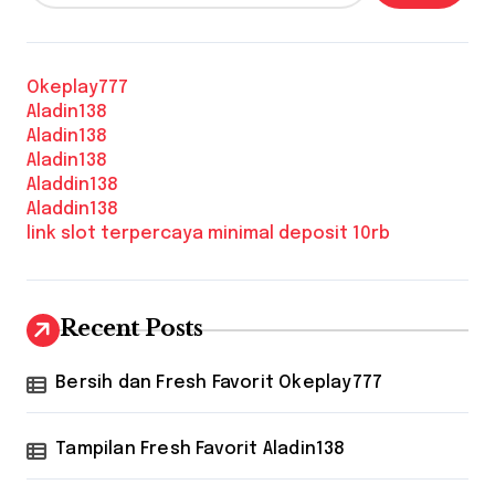
Okeplay777
Aladin138
Aladin138
Aladin138
Aladdin138
Aladdin138
link slot terpercaya minimal deposit 10rb
Recent Posts
Bersih dan Fresh Favorit Okeplay777
Tampilan Fresh Favorit Aladin138