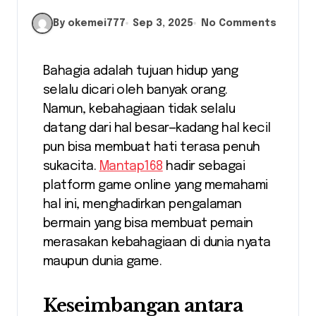
By okemei777
Sep 3, 2025
No Comments
Bahagia adalah tujuan hidup yang
selalu dicari oleh banyak orang.
Namun, kebahagiaan tidak selalu
datang dari hal besar—kadang hal kecil
pun bisa membuat hati terasa penuh
sukacita.
Mantap168
hadir sebagai
platform game online yang memahami
hal ini, menghadirkan pengalaman
bermain yang bisa membuat pemain
merasakan kebahagiaan di dunia nyata
maupun dunia game.
Keseimbangan antara