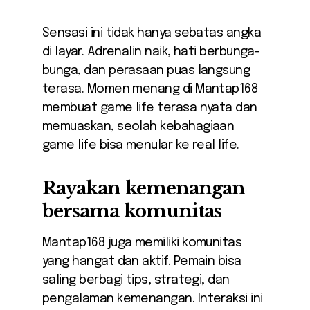
Sensasi ini tidak hanya sebatas angka
di layar. Adrenalin naik, hati berbunga-
bunga, dan perasaan puas langsung
terasa. Momen menang di Mantap168
membuat game life terasa nyata dan
memuaskan, seolah kebahagiaan
game life bisa menular ke real life.
Rayakan kemenangan
bersama komunitas
Mantap168 juga memiliki komunitas
yang hangat dan aktif. Pemain bisa
saling berbagi tips, strategi, dan
pengalaman kemenangan. Interaksi ini