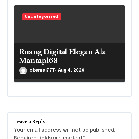
Uncategorized
Ruang Digital Elegan Ala
Mantap168
okemei777
Aug 4, 2026
Leave a Reply
Your email address will not be published.
Required fields are marked
*