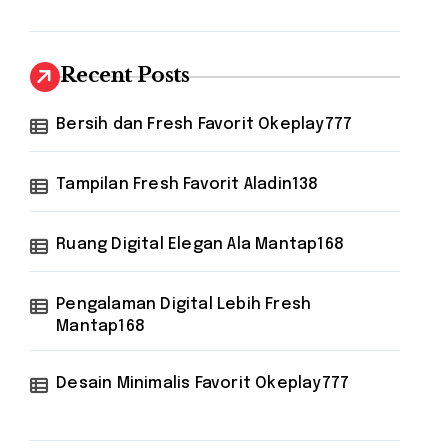
Recent Posts
Bersih dan Fresh Favorit Okeplay777
Tampilan Fresh Favorit Aladin138
Ruang Digital Elegan Ala Mantap168
Pengalaman Digital Lebih Fresh
Mantap168
Desain Minimalis Favorit Okeplay777