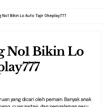
No1 Bikin Lo Auto Tajir Okeplay777
 No1 Bikin Lo
play777
nang, cuan instan, dan pengalaman seru