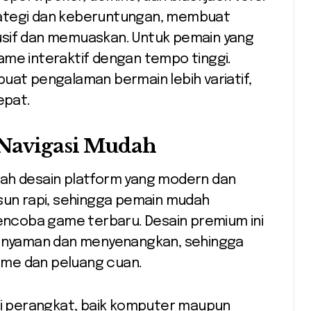
rategi dan keberuntungan, membuat
usif dan memuaskan. Untuk pemain yang
ame interaktif dengan tempo tinggi.
uat pengalaman bermain lebih variatif,
epat.
Navigasi Mudah
lah desain platform yang modern dan
usun rapi, sehingga pemain mudah
ncoba game terbaru. Desain premium ini
nyaman dan menyenangkan, sehingga
ame dan peluang cuan.
gai perangkat, baik komputer maupun