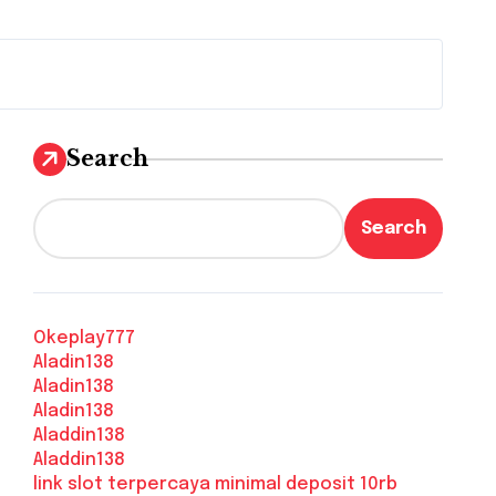
Search
Search
Okeplay777
Aladin138
Aladin138
Aladin138
Aladdin138
Aladdin138
link slot terpercaya minimal deposit 10rb