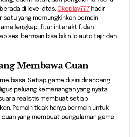
berada di level atas.
Okeplay777
hadir
r satu yang memungkinkan pemain
me lengkap, fitur interaktif, dan
sesi bermain bisa bikin lo auto tajir dan
 yang Membawa Cuan
e biasa. Setiap game di sini dirancang
ligus peluang kemenangan yang nyata.
 suara realistis membuat setiap
kan. Pemain tidak hanya bermain untuk
asi cuan yang membuat pengalaman game