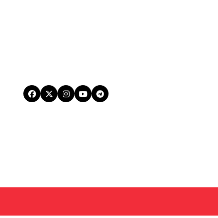
Skip
to
content