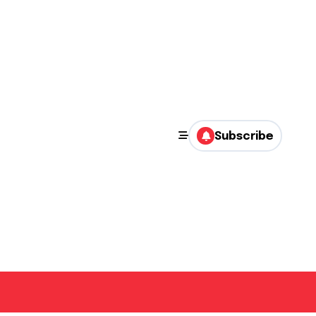
Subscribe