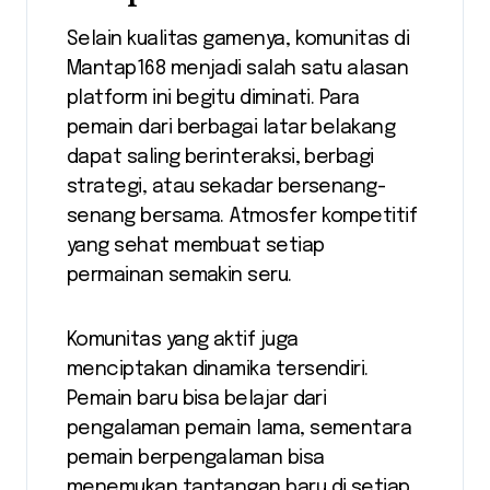
Selain kualitas gamenya, komunitas di
Mantap168 menjadi salah satu alasan
platform ini begitu diminati. Para
pemain dari berbagai latar belakang
dapat saling berinteraksi, berbagi
strategi, atau sekadar bersenang-
senang bersama. Atmosfer kompetitif
yang sehat membuat setiap
permainan semakin seru.
Komunitas yang aktif juga
menciptakan dinamika tersendiri.
Pemain baru bisa belajar dari
pengalaman pemain lama, sementara
pemain berpengalaman bisa
menemukan tantangan baru di setiap