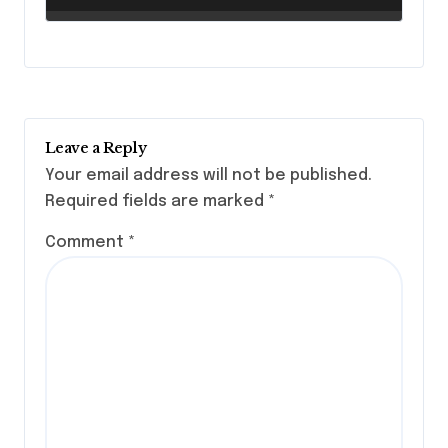
Leave a Reply
Your email address will not be published.
Required fields are marked
*
Comment
*