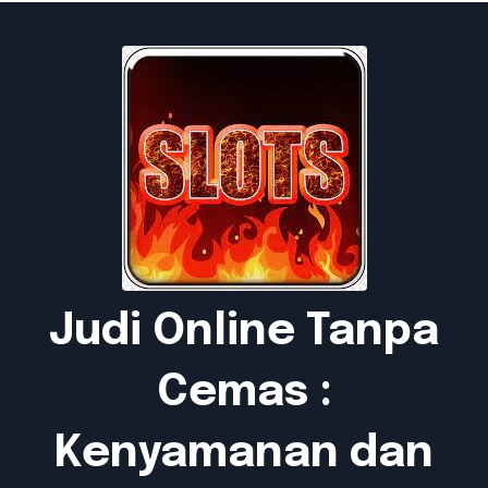
Judi Online Tanpa
Cemas :
Kenyamanan dan