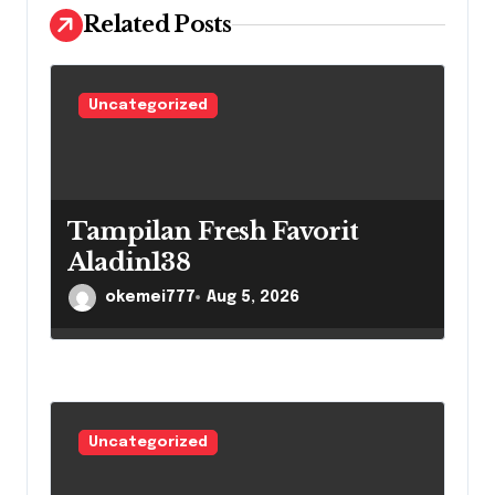
i
Related Posts
o
n
Uncategorized
Tampilan Fresh Favorit
Aladin138
okemei777
Aug 5, 2026
Uncategorized