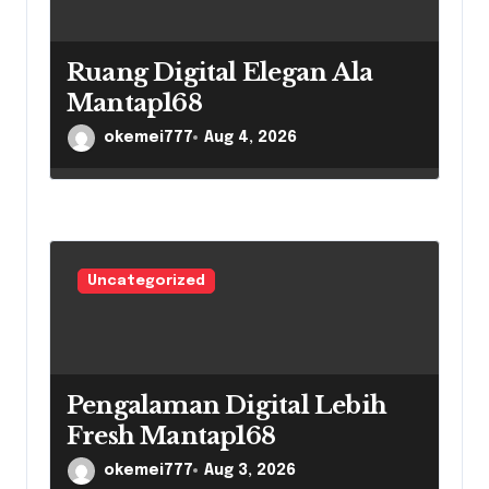
Ruang Digital Elegan Ala
Mantap168
okemei777
Aug 4, 2026
Uncategorized
Pengalaman Digital Lebih
Fresh Mantap168
okemei777
Aug 3, 2026