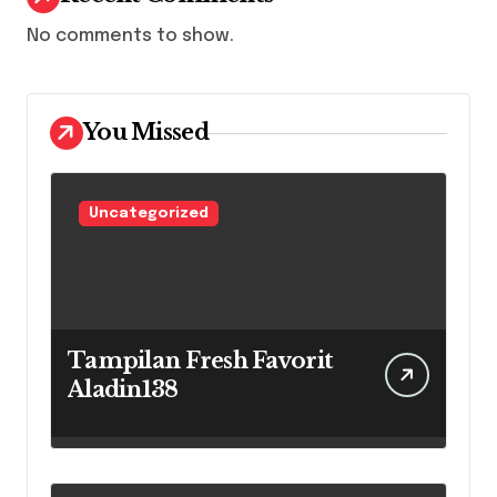
No comments to show.
You Missed
Uncategorized
Tampilan Fresh Favorit
Aladin138