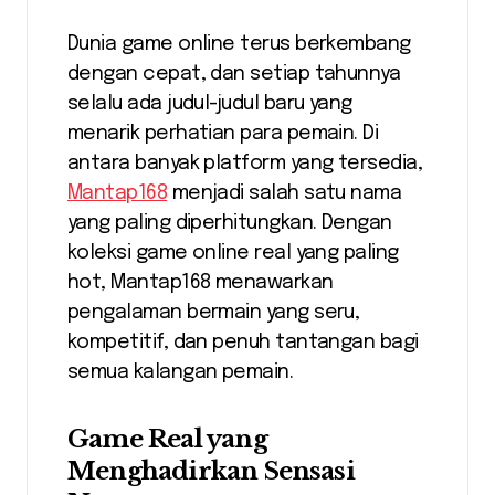
Dunia game online terus berkembang
dengan cepat, dan setiap tahunnya
selalu ada judul-judul baru yang
menarik perhatian para pemain. Di
antara banyak platform yang tersedia,
Mantap168
menjadi salah satu nama
yang paling diperhitungkan. Dengan
koleksi game online real yang paling
hot, Mantap168 menawarkan
pengalaman bermain yang seru,
kompetitif, dan penuh tantangan bagi
semua kalangan pemain.
Game Real yang
Menghadirkan Sensasi