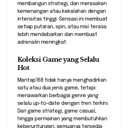
membangun strategi, dan merasakan
kemenangan atau kekalahan dengan
intensitas tinggi. Sensasi ini membuat
setiap putaran, spin, atau misi terasa
lebih mendebarkan dan membuat
adrenalin meningkat.
Koleksi Game yang Selalu
Hot
Mantap168 tidak hanya menghadirkan
satu atau dua jenis game, tetapi
menawarkan berbagai genre yang
selalu up-to-date dengan tren terkini.
Dari game strategi, game casual,
hingga permainan yang membutuhkan
keberuntungan, semuanya tersedia