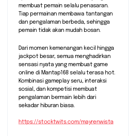
membuat pemain selalu penasaran.
Tiap permainan membawa tantangan
dan pengalaman berbeda, sehingga
pemain tidak akan mudah bosan.
Dari momen kemenangan kecil hingga
jackpot besar, semua menghadirkan
sensasi nyata yang membuat game
online di Mantap168 selalu terasa hot.
Kombinasi gameplay seru, interaksi
sosial, dan kompetisi membuat
pengalaman bermain lebih dari
sekadar hiburan biasa.
https://stocktwits.com/mayrenwista