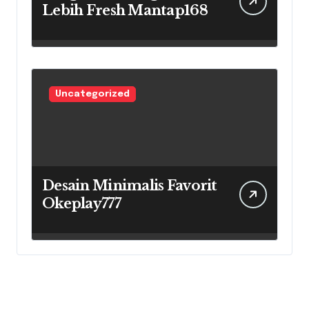
Lebih Fresh Mantap168
Uncategorized
Desain Minimalis Favorit
Okeplay777