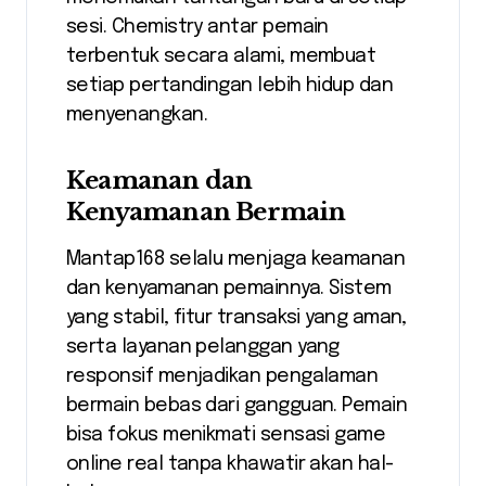
sesi. Chemistry antar pemain
terbentuk secara alami, membuat
setiap pertandingan lebih hidup dan
menyenangkan.
Keamanan dan
Kenyamanan Bermain
Mantap168 selalu menjaga keamanan
dan kenyamanan pemainnya. Sistem
yang stabil, fitur transaksi yang aman,
serta layanan pelanggan yang
responsif menjadikan pengalaman
bermain bebas dari gangguan. Pemain
bisa fokus menikmati sensasi game
online real tanpa khawatir akan hal-