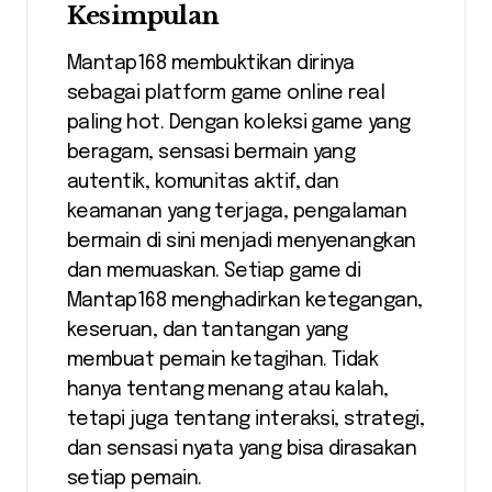
Kesimpulan
Mantap168 membuktikan dirinya
sebagai platform game online real
paling hot. Dengan koleksi game yang
beragam, sensasi bermain yang
autentik, komunitas aktif, dan
keamanan yang terjaga, pengalaman
bermain di sini menjadi menyenangkan
dan memuaskan. Setiap game di
Mantap168 menghadirkan ketegangan,
keseruan, dan tantangan yang
membuat pemain ketagihan. Tidak
hanya tentang menang atau kalah,
tetapi juga tentang interaksi, strategi,
dan sensasi nyata yang bisa dirasakan
setiap pemain.