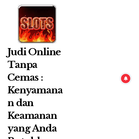
Skip
to
content
Judi Online
Tanpa
Cemas :
Kenyamana
n dan
Keamanan
yang Anda