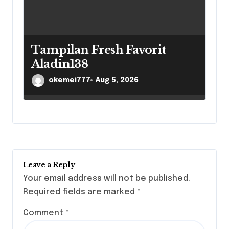
Tampilan Fresh Favorit
Aladin138
okemei777
Aug 5, 2026
Leave a Reply
Your email address will not be published.
Required fields are marked
*
Comment
*