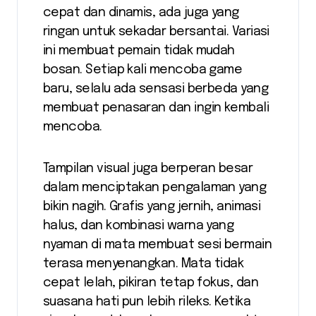
cepat dan dinamis, ada juga yang
ringan untuk sekadar bersantai. Variasi
ini membuat pemain tidak mudah
bosan. Setiap kali mencoba game
baru, selalu ada sensasi berbeda yang
membuat penasaran dan ingin kembali
mencoba.
Tampilan visual juga berperan besar
dalam menciptakan pengalaman yang
bikin nagih. Grafis yang jernih, animasi
halus, dan kombinasi warna yang
nyaman di mata membuat sesi bermain
terasa menyenangkan. Mata tidak
cepat lelah, pikiran tetap fokus, dan
suasana hati pun lebih rileks. Ketika