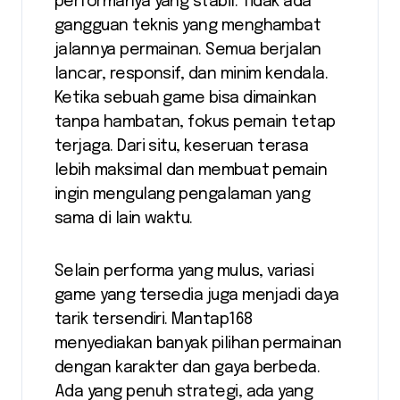
performanya yang stabil. Tidak ada
gangguan teknis yang menghambat
jalannya permainan. Semua berjalan
lancar, responsif, dan minim kendala.
Ketika sebuah game bisa dimainkan
tanpa hambatan, fokus pemain tetap
terjaga. Dari situ, keseruan terasa
lebih maksimal dan membuat pemain
ingin mengulang pengalaman yang
sama di lain waktu.
Selain performa yang mulus, variasi
game yang tersedia juga menjadi daya
tarik tersendiri. Mantap168
menyediakan banyak pilihan permainan
dengan karakter dan gaya berbeda.
Ada yang penuh strategi, ada yang