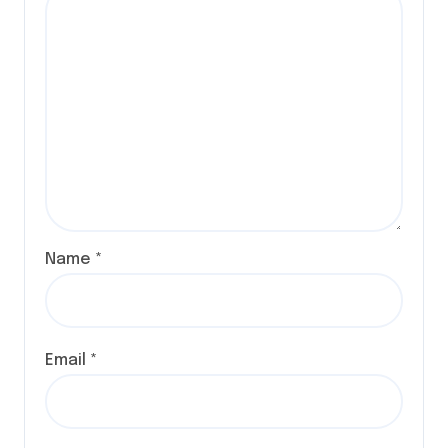
Name
*
Email
*