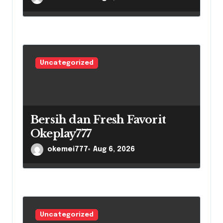
Uncategorized
Bersih dan Fresh Favorit
Okeplay777
okemei777
Aug 6, 2026
Uncategorized