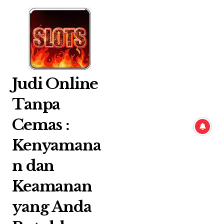
Skip
to
content
Judi Online
Tanpa
Cemas :
Kenyamana
n dan
Keamanan
yang Anda