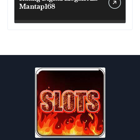
Mantap168