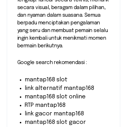
lengkap: lancar secara teknis, menarik
secara visual, beragam dalam pilihan,
dan nyaman dalam suasana. Semua
berpadu menciptakan pengalaman
yang seru dan membuat pemain selalu
ingin kembali untuk menikmati momen
bermain berikutnya.
Google search rekomendasi :
mantap168 slot
link alternatif mantap168
mantap168 slot online
RTP mantap168
link gacor mantap168
mantap168 slot gacor