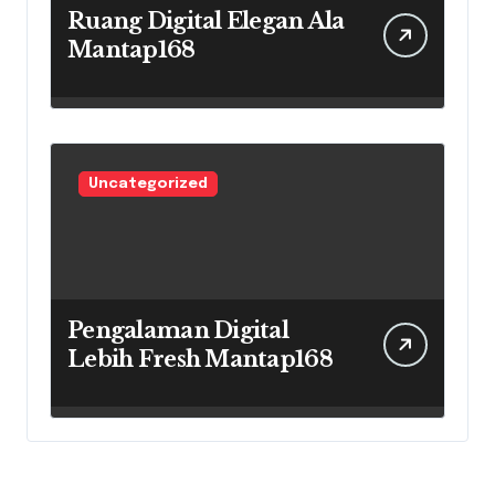
Ruang Digital Elegan Ala
Mantap168
Uncategorized
Pengalaman Digital
Lebih Fresh Mantap168