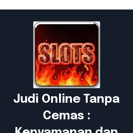
Judi Online Tanpa
Cemas :
Kenyamanan dan