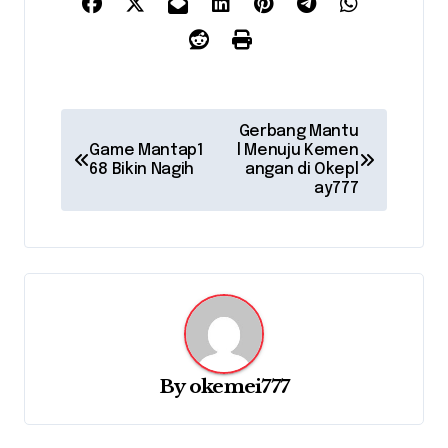
P
Gerbang Mantu
o
Game Mantap1
l Menuju Kemen
68 Bikin Nagih
angan di Okepl
s
ay777
t
n
a
v
i
g
By
okemei777
a