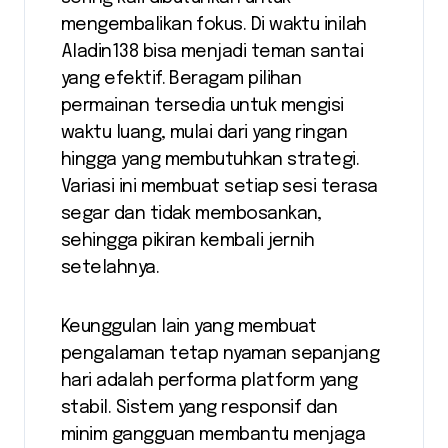
mengembalikan fokus. Di waktu inilah
Aladin138 bisa menjadi teman santai
yang efektif. Beragam pilihan
permainan tersedia untuk mengisi
waktu luang, mulai dari yang ringan
hingga yang membutuhkan strategi.
Variasi ini membuat setiap sesi terasa
segar dan tidak membosankan,
sehingga pikiran kembali jernih
setelahnya.
Keunggulan lain yang membuat
pengalaman tetap nyaman sepanjang
hari adalah performa platform yang
stabil. Sistem yang responsif dan
minim gangguan membantu menjaga