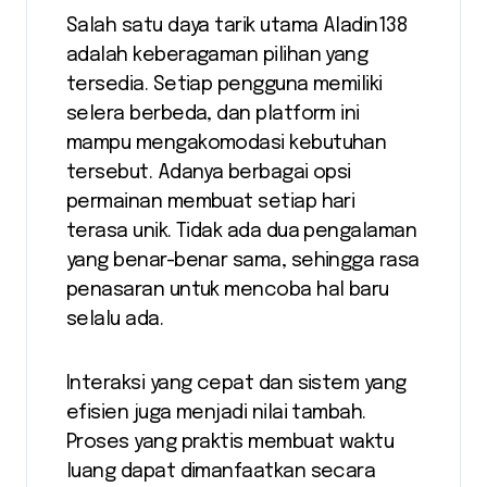
Salah satu daya tarik utama Aladin138
adalah keberagaman pilihan yang
tersedia. Setiap pengguna memiliki
selera berbeda, dan platform ini
mampu mengakomodasi kebutuhan
tersebut. Adanya berbagai opsi
permainan membuat setiap hari
terasa unik. Tidak ada dua pengalaman
yang benar-benar sama, sehingga rasa
penasaran untuk mencoba hal baru
selalu ada.
Interaksi yang cepat dan sistem yang
efisien juga menjadi nilai tambah.
Proses yang praktis membuat waktu
luang dapat dimanfaatkan secara