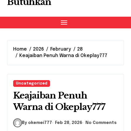
Butuhkan
Home
2026
February
28
Keajaiban Penuh Warna di Okeplay777
Uncategorized
Keajaiban Penuh
Warna di Okeplay777
By okemei777
Feb 28, 2026
No Comments