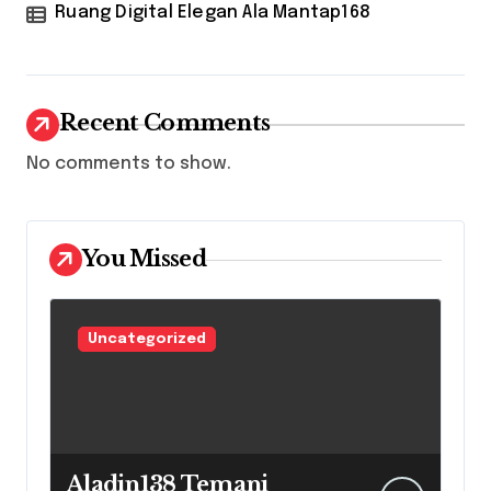
Ruang Digital Elegan Ala Mantap168
Recent Comments
No comments to show.
You Missed
Uncategorized
Aladin138 Temani