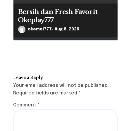
Bersih dan Fresh Favorit
Okeplay777
okemei777
Aug 6, 2026
Leave a Reply
Your email address will not be published.
Required fields are marked
*
Comment
*