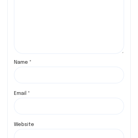
Name
*
Email
*
Website