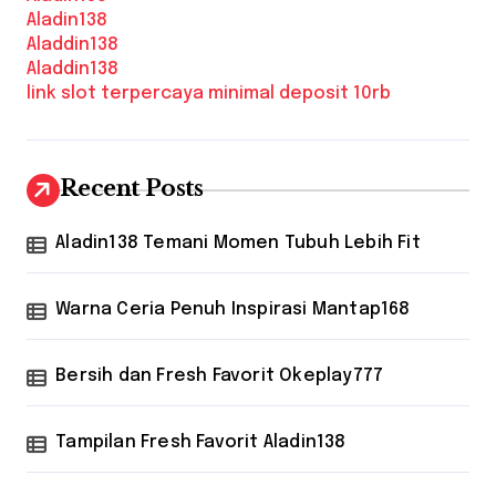
Aladin138
Aladdin138
Aladdin138
link slot terpercaya minimal deposit 10rb
Recent Posts
Aladin138 Temani Momen Tubuh Lebih Fit
Warna Ceria Penuh Inspirasi Mantap168
Bersih dan Fresh Favorit Okeplay777
Tampilan Fresh Favorit Aladin138