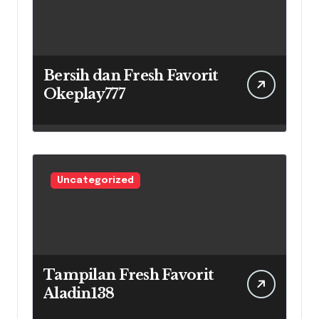
Bersih dan Fresh Favorit
Okeplay777
Uncategorized
Tampilan Fresh Favorit
Aladin138