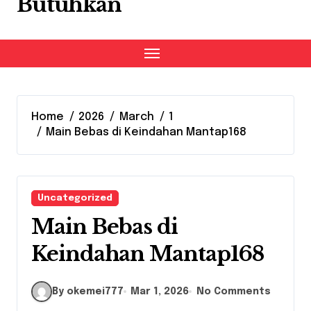
Butuhkan
Home
2026
March
1
Main Bebas di Keindahan Mantap168
Uncategorized
Main Bebas di
Keindahan Mantap168
By okemei777
Mar 1, 2026
No Comments