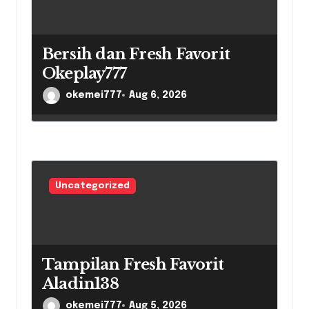
Bersih dan Fresh Favorit
Okeplay777
okemei777
Aug 6, 2026
Uncategorized
Tampilan Fresh Favorit
Aladin138
okemei777
Aug 5, 2026