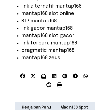
link alternatif mantap168
mantap168 slot online
RTP mantap168
link gacor mantap168
mantap168 slot gacor
link terbaru mantap168
pragmatic mantap168
mantap168 zeus
P
Keajaiban Penu
Aladin138 Spot