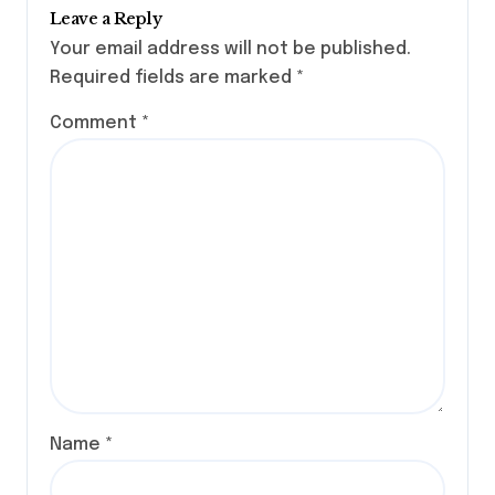
Leave a Reply
Your email address will not be published.
Required fields are marked
*
Comment
*
Name
*