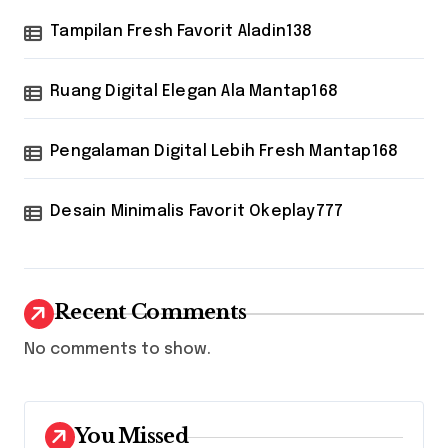
Tampilan Fresh Favorit Aladin138
Ruang Digital Elegan Ala Mantap168
Pengalaman Digital Lebih Fresh Mantap168
Desain Minimalis Favorit Okeplay777
Recent Comments
No comments to show.
You Missed