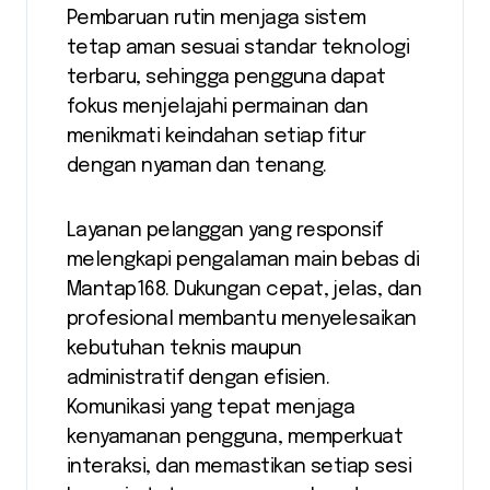
Pembaruan rutin menjaga sistem
tetap aman sesuai standar teknologi
terbaru, sehingga pengguna dapat
fokus menjelajahi permainan dan
menikmati keindahan setiap fitur
dengan nyaman dan tenang.
Layanan pelanggan yang responsif
melengkapi pengalaman main bebas di
Mantap168. Dukungan cepat, jelas, dan
profesional membantu menyelesaikan
kebutuhan teknis maupun
administratif dengan efisien.
Komunikasi yang tepat menjaga
kenyamanan pengguna, memperkuat
interaksi, dan memastikan setiap sesi