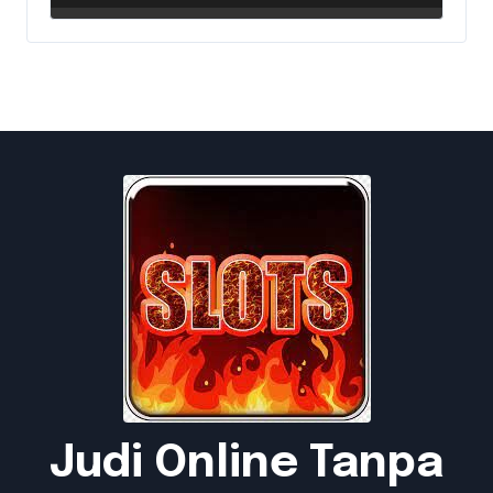
Judi Online Tanpa