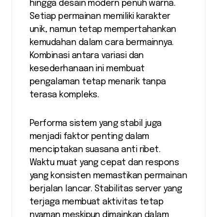
hingga desain modern penuh warna.
Setiap permainan memiliki karakter
unik, namun tetap mempertahankan
kemudahan dalam cara bermainnya.
Kombinasi antara variasi dan
kesederhanaan ini membuat
pengalaman tetap menarik tanpa
terasa kompleks.
Performa sistem yang stabil juga
menjadi faktor penting dalam
menciptakan suasana anti ribet.
Waktu muat yang cepat dan respons
yang konsisten memastikan permainan
berjalan lancar. Stabilitas server yang
terjaga membuat aktivitas tetap
nyaman meskipun dimainkan dalam