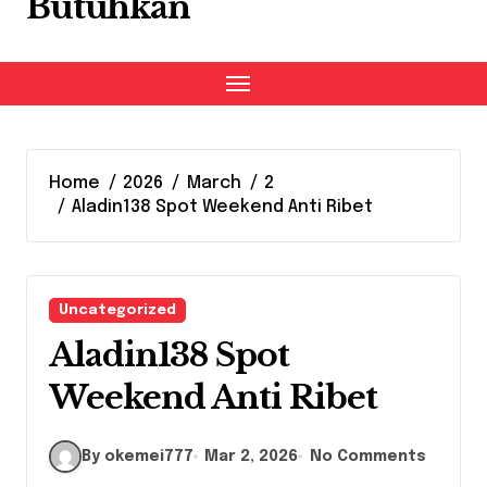
Butuhkan
Home
2026
March
2
Aladin138 Spot Weekend Anti Ribet
Uncategorized
Aladin138 Spot
Weekend Anti Ribet
By okemei777
Mar 2, 2026
No Comments