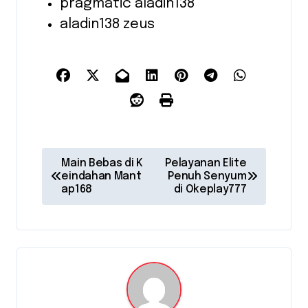
pragmatic aladin138
aladin138 zeus
P
Main Bebas di K
Pelayanan Elite
o
eindahan Mant
Penuh Senyum
ap168
di Okeplay777
s
t
n
a
v