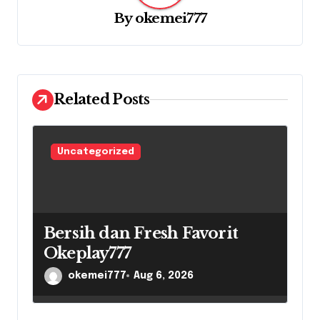
i
By
okemei777
g
a
t
Related Posts
i
o
n
Uncategorized
Bersih dan Fresh Favorit
Okeplay777
okemei777
Aug 6, 2026