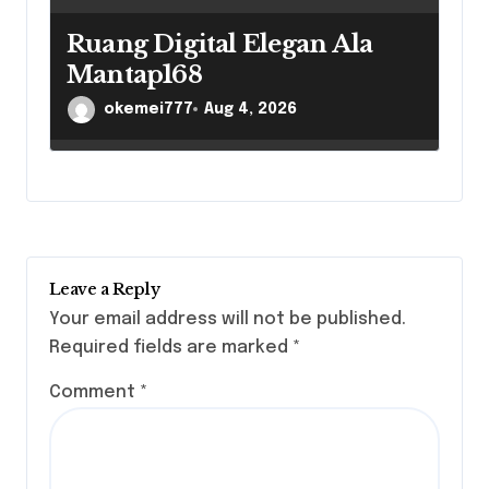
Ruang Digital Elegan Ala
Mantap168
okemei777
Aug 4, 2026
Leave a Reply
Your email address will not be published.
Required fields are marked
*
Comment
*