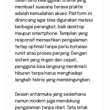
Salah satu keunggulan utama yang
membuat suasana terasa praktis
adalah kemudahan akses. Platform ini
dirancang agar bisa digunakan melalui
berbagai perangkat, baik desktop
maupun smartphone. Tampilan yang
responsif memastikan pengalaman
tetap optimal tanpa perlu instalasi
rumit atau proses panjang. Dengan
sistem yang ringan dan cepat,
pengguna bisa langsung menikmati
hiburan tanpa harus menghadapi
langkah teknis yang membingungkan.
Desain antarmuka yang sederhana
namun modern juga mendukung
pengalaman tanpa ribet. Tata letak