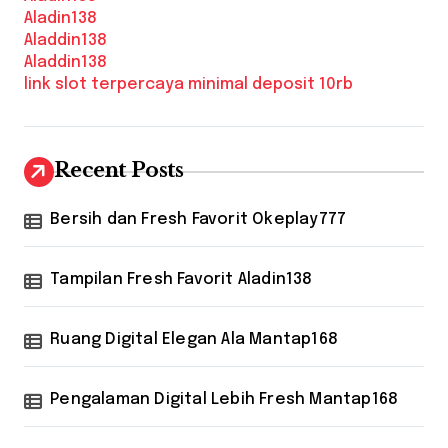
Aladin138
Aladdin138
Aladdin138
link slot terpercaya minimal deposit 10rb
Recent Posts
Bersih dan Fresh Favorit Okeplay777
Tampilan Fresh Favorit Aladin138
Ruang Digital Elegan Ala Mantap168
Pengalaman Digital Lebih Fresh Mantap168