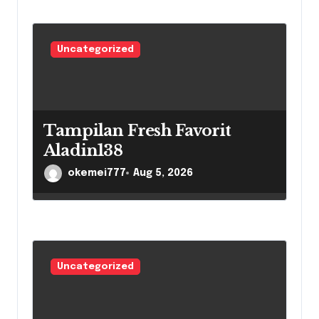
Uncategorized
Tampilan Fresh Favorit
Aladin138
okemei777
Aug 5, 2026
Uncategorized