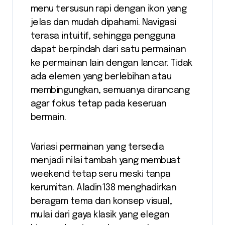
menu tersusun rapi dengan ikon yang
jelas dan mudah dipahami. Navigasi
terasa intuitif, sehingga pengguna
dapat berpindah dari satu permainan
ke permainan lain dengan lancar. Tidak
ada elemen yang berlebihan atau
membingungkan, semuanya dirancang
agar fokus tetap pada keseruan
bermain.
Variasi permainan yang tersedia
menjadi nilai tambah yang membuat
weekend tetap seru meski tanpa
kerumitan. Aladin138 menghadirkan
beragam tema dan konsep visual,
mulai dari gaya klasik yang elegan