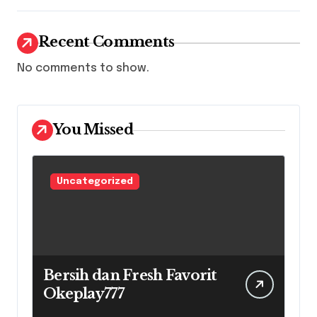
Recent Comments
No comments to show.
You Missed
Uncategorized
Bersih dan Fresh Favorit
Okeplay777