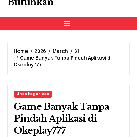
Butuhkan
Home
2026
March
31
Game Banyak Tanpa Pindah Aplikasi di
Okeplay777
Uncategorized
Game Banyak Tanpa
Pindah Aplikasi di
Okeplay777