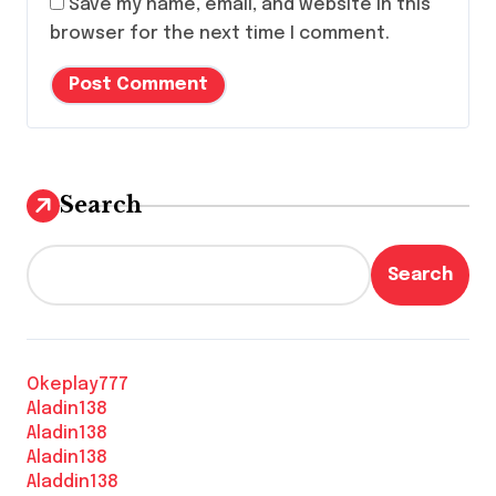
Save my name, email, and website in this
browser for the next time I comment.
Search
Search
Okeplay777
Aladin138
Aladin138
Aladin138
Aladdin138