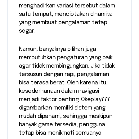
menghadirkan variasi tersebut dalam
satu tempat, menciptakan dinamika
yang membuat pengalaman tetap
segar.
Namun, banyaknya pilihan juga
membutuhkan pengaturan yang baik
agar tidak membingungkan. Jika tidak
tersusun dengan rapi, pengalaman
bisa terasa berat. Oleh karena itu,
kesederhanaan dalam navigasi
menjadi faktor penting. Okeplay777
digambarkan memiliki sistem yang
mudah dipahami, sehingga meskipun
banyak game tersedia, pengguna
tetap bisa menikmati semuanya