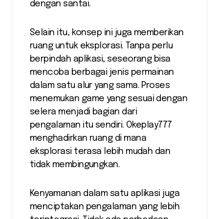
dengan santai.
Selain itu, konsep ini juga memberikan
ruang untuk eksplorasi. Tanpa perlu
berpindah aplikasi, seseorang bisa
mencoba berbagai jenis permainan
dalam satu alur yang sama. Proses
menemukan game yang sesuai dengan
selera menjadi bagian dari
pengalaman itu sendiri. Okeplay777
menghadirkan ruang di mana
eksplorasi terasa lebih mudah dan
tidak membingungkan.
Kenyamanan dalam satu aplikasi juga
menciptakan pengalaman yang lebih