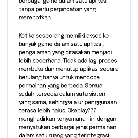
berbagai game dalam satu aplikasi
tanpa perlu perpindahan yang
merepotkan.
Ketika seseorang memiliki akses ke
banyak game dalam satu aplikasi,
pengalaman yang dirasakan menjadi
lebih sederhana. Tidak ada lagi proses
membuka dan menutup aplikasi secara
berulang hanya untuk mencoba
permainan yang berbeda. Semua
sudah tersedia dalam satu sistem
yang sama, sehingga alur penggunaan
terasa lebih halus. Okeplay777
menghadirkan kenyamanan ini dengan
menyatukan berbagai jenis permainan
dalam satu ruang yang terintegrasi.