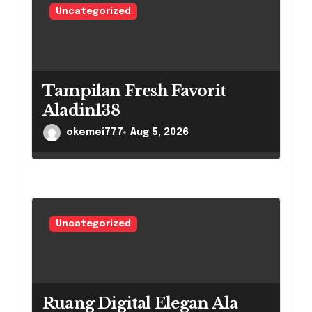
Uncategorized
Tampilan Fresh Favorit
Aladin138
okemei777
Aug 5, 2026
Uncategorized
Ruang Digital Elegan Ala