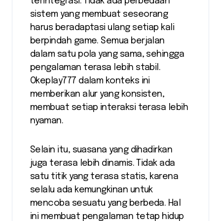
terintegrasi. Tidak ada perbedaan
sistem yang membuat seseorang
harus beradaptasi ulang setiap kali
berpindah game. Semua berjalan
dalam satu pola yang sama, sehingga
pengalaman terasa lebih stabil.
Okeplay777 dalam konteks ini
memberikan alur yang konsisten,
membuat setiap interaksi terasa lebih
nyaman.
Selain itu, suasana yang dihadirkan
juga terasa lebih dinamis. Tidak ada
satu titik yang terasa statis, karena
selalu ada kemungkinan untuk
mencoba sesuatu yang berbeda. Hal
ini membuat pengalaman tetap hidup