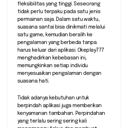
fleksibilitas yang tinggi. Seseorang
tidak perlu terpaku pada satu jenis
permainan saja. Dalam satu waktu,
suasana santai bisa dinikmati melalui
satu game, kemudian beralih ke
pengalaman yang berbeda tanpa
harus keluar dari aplikasi. Okeplay777
menghadirkan kebebasan ini,
memungkinkan setiap individu
menyesuaikan pengalaman dengan
suasana hati.
Tidak adanya kebutuhan untuk
berpindah aplikasi juga memberikan
kenyamanan tambahan. Perpindahan
yang terlalu sering sering kali