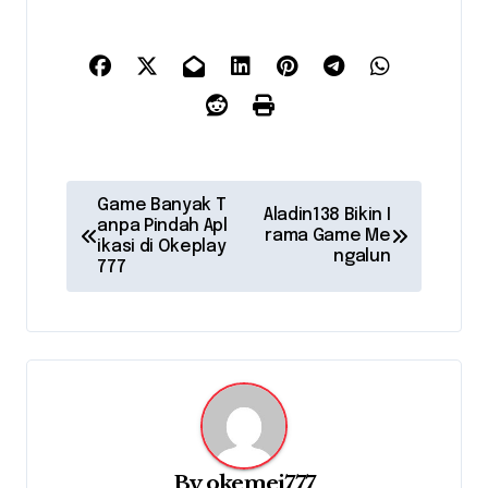
P
Game Banyak T
Aladin138 Bikin I
o
anpa Pindah Apl
rama Game Me
ikasi di Okeplay
ngalun
s
777
t
n
a
v
i
g
By
okemei777