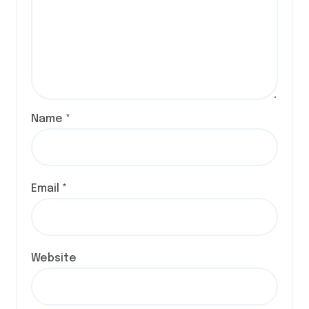
Name
*
Email
*
Website