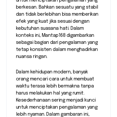
untuk menciptakan pengalaman yang
berkesan. Bahkan sesuatu yang stabil
dan tidak berlebihan bisa memberikan
efek yang kuat jika sesuai dengan
kebutuhan suasana hati. Dalam
konteks ini, Mantap168 digambarkan
sebagai bagian dari pengalaman yang
tetap konsisten dalam menghadirkan
nuansa ringan.
Dalam kehidupan modern, banyak
orang mencari cara untuk membuat
waktu terasa lebih bermakna tanpa
harus melakukan hal yang rumit.
Kesederhanaan sering menjadi kunci
untuk menciptakan pengalaman yang
lebih nyaman. Dalam gambaran ini,