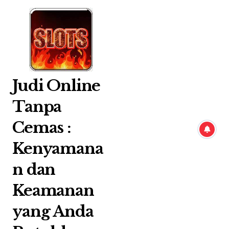
Skip
to
content
Judi Online
Tanpa
Cemas :
Kenyamana
n dan
Keamanan
yang Anda