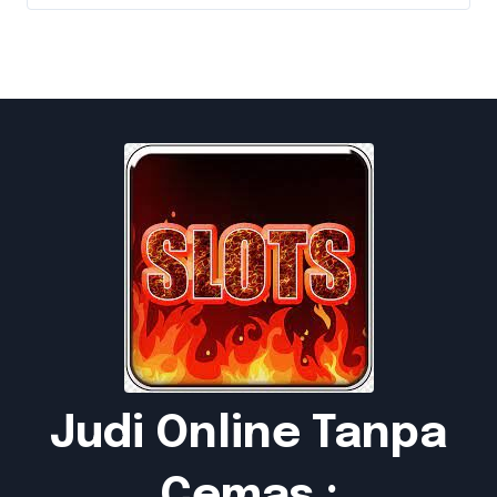
Judi Online Tanpa
Cemas :