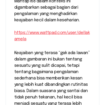
Mantap168 dalam konteks ini
digambarkan sebagai bagian dari
pengalaman yang menghadirkan
keajaiban kecil dalam keseharian.
https://www.wattpad.com/user/dellak
amela
Keajaiban yang terasa “gak ada lawan”
dalam gambaran ini bukan tentang
sesuatu yang sulit dicapai, tetapi
tentang bagaimana pengalaman
sederhana bisa memberikan kesan
yang lebih kuat dibandingkan rutinitas
biasa. Dalam suasana yang santai dan
tidak penuh tekanan, hal kecil bisa
menjadi sesuatu yang terasa lebih