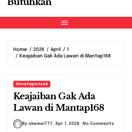
Butuhkan
Home
2026
April
1
Keajaiban Gak Ada Lawan di Mantap168
Uncategorized
Keajaiban Gak Ada
Lawan di Mantap168
By okemei777
Apr 1, 2026
No Comments