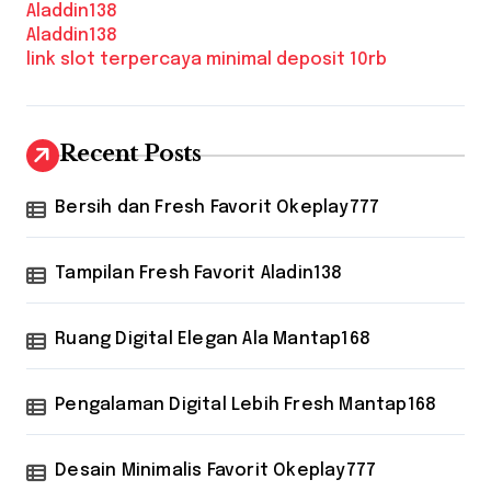
Aladdin138
Aladdin138
link slot terpercaya minimal deposit 10rb
Recent Posts
Bersih dan Fresh Favorit Okeplay777
Tampilan Fresh Favorit Aladin138
Ruang Digital Elegan Ala Mantap168
Pengalaman Digital Lebih Fresh Mantap168
Desain Minimalis Favorit Okeplay777