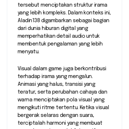
tersebut menciptakan struktur irama
yang lebih kompleks. Dalam konteks ini,
Aladin138 digambarkan sebagai bagian
dari dunia hiburan digital yang
memperhatikan detail audio untuk
membentuk pengalaman yang lebih
menyatu.
Visual dalam game juga berkontribusi
terhadap irama yang mengalun.
Animasi yang halus, transisi yang
teratur, serta perubahan cahaya dan
warna menciptakan pola visual yang
mengikuti ritme tertentu. Ketika visual
bergerak selaras dengan suara,
terciptalah harmoni yang membuat