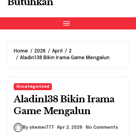
Butuhkan
Home
2026
April
2
Aladin138 Bikin Irama Game Mengalun
Uncategorized
Aladin138 Bikin Irama
Game Mengalun
By okemei777
Apr 2, 2026
No Comments