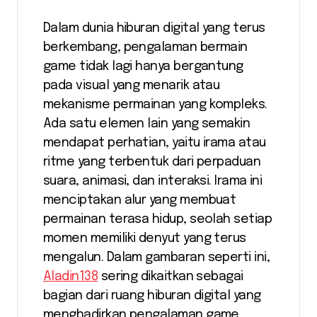
Dalam dunia hiburan digital yang terus
berkembang, pengalaman bermain
game tidak lagi hanya bergantung
pada visual yang menarik atau
mekanisme permainan yang kompleks.
Ada satu elemen lain yang semakin
mendapat perhatian, yaitu irama atau
ritme yang terbentuk dari perpaduan
suara, animasi, dan interaksi. Irama ini
menciptakan alur yang membuat
permainan terasa hidup, seolah setiap
momen memiliki denyut yang terus
mengalun. Dalam gambaran seperti ini,
Aladin138
sering dikaitkan sebagai
bagian dari ruang hiburan digital yang
menghadirkan pengalaman game