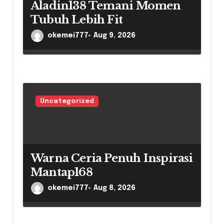
Aladin138 Temani Momen
Tubuh Lebih Fit
okemei777
Aug 9, 2026
Uncategorized
Warna Ceria Penuh Inspirasi
Mantap168
okemei777
Aug 8, 2026