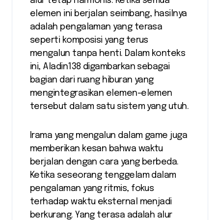
alur tetap harmonis. Ketika semua
elemen ini berjalan seimbang, hasilnya
adalah pengalaman yang terasa
seperti komposisi yang terus
mengalun tanpa henti. Dalam konteks
ini, Aladin138 digambarkan sebagai
bagian dari ruang hiburan yang
mengintegrasikan elemen-elemen
tersebut dalam satu sistem yang utuh.
Irama yang mengalun dalam game juga
memberikan kesan bahwa waktu
berjalan dengan cara yang berbeda.
Ketika seseorang tenggelam dalam
pengalaman yang ritmis, fokus
terhadap waktu eksternal menjadi
berkurang. Yang terasa adalah alur