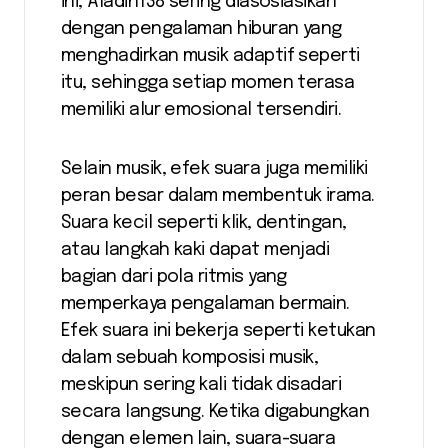
ini, Aladin138 sering diasosiasikan
dengan pengalaman hiburan yang
menghadirkan musik adaptif seperti
itu, sehingga setiap momen terasa
memiliki alur emosional tersendiri.
Selain musik, efek suara juga memiliki
peran besar dalam membentuk irama.
Suara kecil seperti klik, dentingan,
atau langkah kaki dapat menjadi
bagian dari pola ritmis yang
memperkaya pengalaman bermain.
Efek suara ini bekerja seperti ketukan
dalam sebuah komposisi musik,
meskipun sering kali tidak disadari
secara langsung. Ketika digabungkan
dengan elemen lain, suara-suara