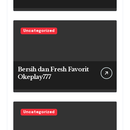
Uncategorized
Bersih dan Fresh Favorit
Okeplay777
Uncategorized