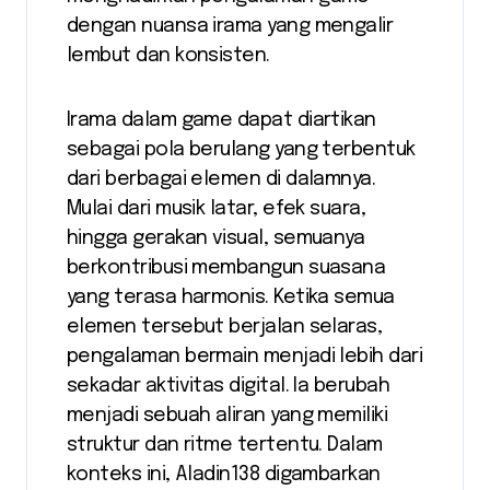
dengan nuansa irama yang mengalir
lembut dan konsisten.
Irama dalam game dapat diartikan
sebagai pola berulang yang terbentuk
dari berbagai elemen di dalamnya.
Mulai dari musik latar, efek suara,
hingga gerakan visual, semuanya
berkontribusi membangun suasana
yang terasa harmonis. Ketika semua
elemen tersebut berjalan selaras,
pengalaman bermain menjadi lebih dari
sekadar aktivitas digital. Ia berubah
menjadi sebuah aliran yang memiliki
struktur dan ritme tertentu. Dalam
konteks ini, Aladin138 digambarkan