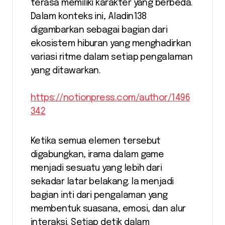
terasa memiliki karakter yang berbeda.
Dalam konteks ini, Aladin138
digambarkan sebagai bagian dari
ekosistem hiburan yang menghadirkan
variasi ritme dalam setiap pengalaman
yang ditawarkan.
https://notionpress.com/author/1496
342
Ketika semua elemen tersebut
digabungkan, irama dalam game
menjadi sesuatu yang lebih dari
sekadar latar belakang. Ia menjadi
bagian inti dari pengalaman yang
membentuk suasana, emosi, dan alur
interaksi. Setiap detik dalam