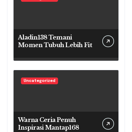
Aladin138 Temani
Momen Tubuh Lebih Fit
Uncategorized
Warna Ceria Penuh
Inspirasi Mantap168