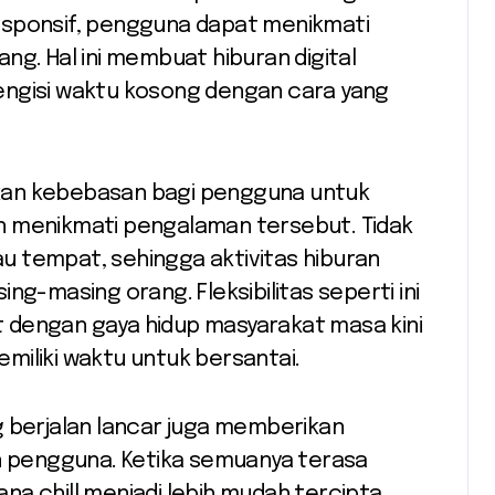
esponsif, pengguna dapat menikmati
ng. Hal ini membuat hiburan digital
engisi waktu kosong dengan cara yang
rikan kebebasan bagi pengguna untuk
n menikmati pengalaman tersebut. Tidak
u tempat, sehingga aktivitas hiburan
ng-masing orang. Fleksibilitas seperti ini
 dengan gaya hidup masyarakat masa kini
miliki waktu untuk bersantai.
g berjalan lancar juga memberikan
 pengguna. Ketika semuanya terasa
a chill menjadi lebih mudah tercipta.