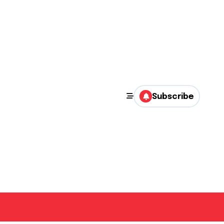
Subscribe