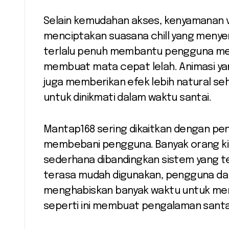
Selain kemudahan akses, kenyamanan vi
menciptakan suasana chill yang menyen
terlalu penuh membantu pengguna men
membuat mata cepat lelah. Animasi yang
juga memberikan efek lebih natural s
untuk dinikmati dalam waktu santai.
Mantap168 sering dikaitkan dengan pen
membebani pengguna. Banyak orang kini
sederhana dibandingkan sistem yang te
terasa mudah digunakan, pengguna da
menghabiskan banyak waktu untuk mema
seperti ini membuat pengalaman santai