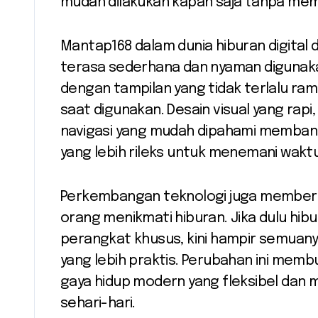
mudah dilakukan kapan saja tanpa mem
Mantap168 dalam dunia hiburan digital
terasa sederhana dan nyaman digunak
dengan tampilan yang tidak terlalu ra
saat digunakan. Desain visual yang rap
navigasi yang mudah dipahami memban
yang lebih rileks untuk menemani waktu
Perkembangan teknologi juga memberi
orang menikmati hiburan. Jika dulu h
perangkat khusus, kini hampir semuanya
yang lebih praktis. Perubahan ini membu
gaya hidup modern yang fleksibel dan
sehari-hari.