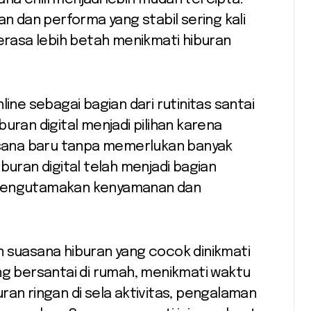
an dan performa yang stabil sering kali
asa lebih betah menikmati hiburan
line sebagai bagian dari rutinitas santai
uran digital menjadi pilihan karena
sana baru tanpa memerlukan banyak
buran digital telah menjadi bagian
 mengutamakan kenyamanan dan
n suasana hiburan yang cocok dinikmati
ng bersantai di rumah, menikmati waktu
ran ringan di sela aktivitas, pengalaman