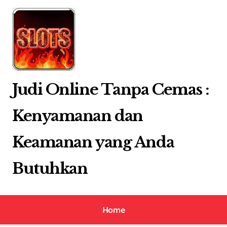
Judi Online Tanpa Cemas :
Kenyamanan dan
Keamanan yang Anda
Butuhkan
Home