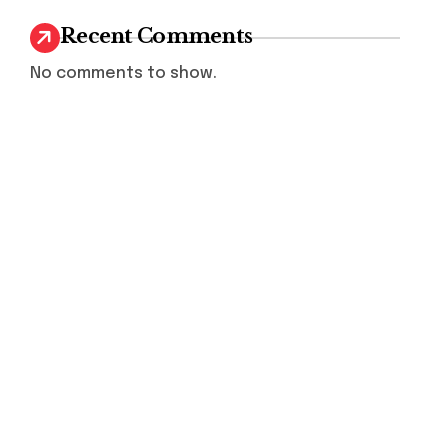
Recent Comments
No comments to show.