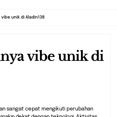
vibe unik di Aladin138
nya vibe unik di
akin dekat dengan teknologi. Aktivitas