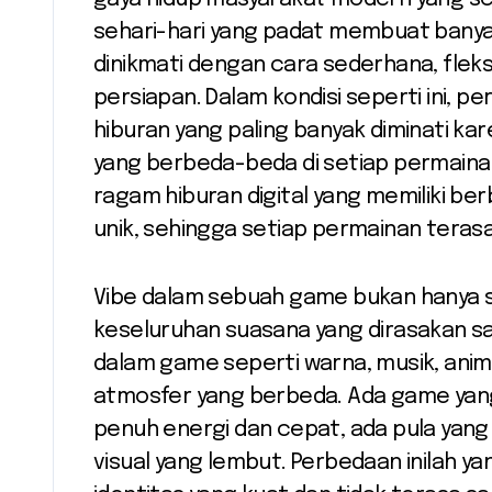
sehari-hari yang padat membuat banya
dinikmati dengan cara sederhana, flek
persiapan. Dalam kondisi seperti ini, p
hiburan yang paling banyak diminati 
yang berbeda-beda di setiap permaina
ragam hiburan digital yang memiliki b
unik, sehingga setiap permainan terasa 
Vibe dalam sebuah game bukan hanya se
keseluruhan suasana yang dirasakan sa
dalam game seperti warna, musik, anim
atmosfer yang berbeda. Ada game yang 
penuh energi dan cepat, ada pula ya
visual yang lembut. Perbedaan inilah 