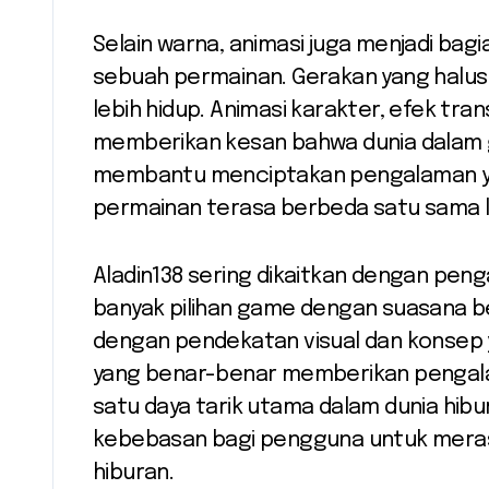
Selain warna, animasi juga menjadi ba
sebuah permainan. Gerakan yang halu
lebih hidup. Animasi karakter, efek tra
memberikan kesan bahwa dunia dalam ga
membantu menciptakan pengalaman ya
permainan terasa berbeda satu sama l
Aladin138 sering dikaitkan dengan penga
banyak pilihan game dengan suasana b
dengan pendekatan visual dan konsep y
yang benar-benar memberikan pengalama
satu daya tarik utama dalam dunia hib
kebebasan bagi pengguna untuk meras
hiburan.