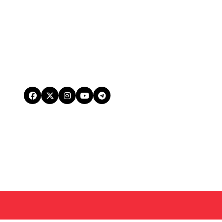
Skip
to
content