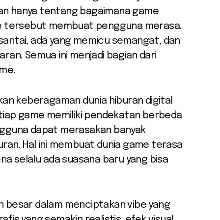
an hanya tentang bagaimana game
me tersebut membuat pengguna merasa.
santai, ada yang memicu semangat, dan
ran. Semua ini menjadi bagian dari
ame.
kan keberagaman dunia hiburan digital
etiap game memiliki pendekatan berbeda
ngguna dapat merasakan banyak
ran. Hal ini membuat dunia game terasa
na selalu ada suasana baru yang bisa
n besar dalam menciptakan vibe yang
is yang semakin realistis, efek visual