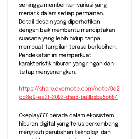
sehingga memberikan variasi yang
menarik dalam setiap permainan.
Detail desain yang diperhatikan
dengan baik membantu menciptakan
suasana yang lebih hidup tanpa
membuat tampilan terasa berlebihan.
Pendekatan ini memperkuat
karakteristik hiburan yang ringan dan
tetap menyenangkan.
https://share.evernote.com/note/0e2
cc8e9-ea2f-3092-d5a8-ba3b5ba5b664
Okeplay777 berada dalam ekosistem
hiburan digital yang terus berkembang
mengikuti perubahan teknologi dan