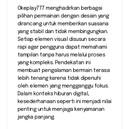
Okeplay777 menghadirkan berbagai
pilihan permainan dengan desain yang
dirancang untuk memberikan suasana
yang stabil dan tidak membingungkan.
Setiap elemen visual disusun secara
rapi agar pengguna dapat memahami
tampilan tanpa harus melalui proses
yang kompleks. Pendekatan ini
membuat pengalaman bermain terasa
lebih tenang karena tidak dipenuhi
oleh elemen yang mengganggu fokus.
Dalam konteks hiburan digital,
kesederhanaan seperti ini menjadi nilai
penting untuk menjaga kenyamanan
jangka panjang.