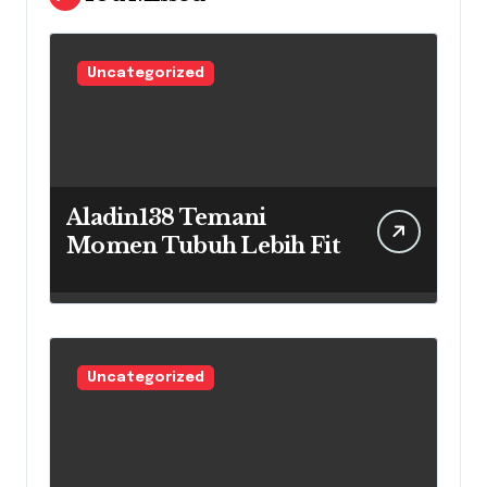
Uncategorized
Aladin138 Temani
Momen Tubuh Lebih Fit
Uncategorized