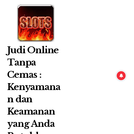
Skip
to
content
Judi Online
Tanpa
Cemas :
Kenyamana
n dan
Keamanan
yang Anda