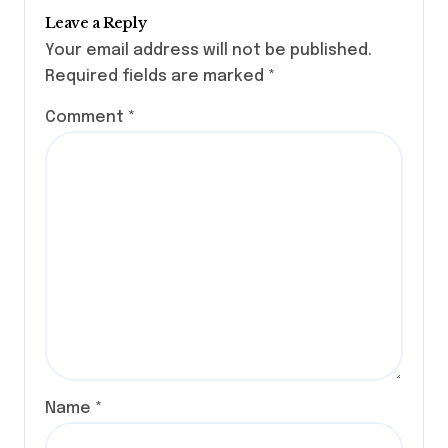
Leave a Reply
Your email address will not be published.
Required fields are marked
*
Comment
*
Name
*