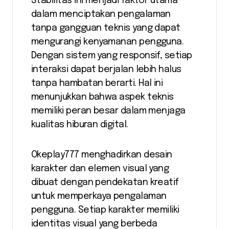
Stabilitas ini menjadi faktor utama
dalam menciptakan pengalaman
tanpa gangguan teknis yang dapat
mengurangi kenyamanan pengguna.
Dengan sistem yang responsif, setiap
interaksi dapat berjalan lebih halus
tanpa hambatan berarti. Hal ini
menunjukkan bahwa aspek teknis
memiliki peran besar dalam menjaga
kualitas hiburan digital.
Okeplay777 menghadirkan desain
karakter dan elemen visual yang
dibuat dengan pendekatan kreatif
untuk memperkaya pengalaman
pengguna. Setiap karakter memiliki
identitas visual yang berbeda