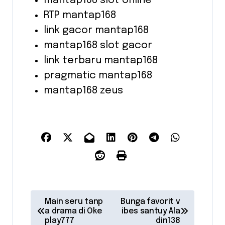
mantap168 slot online
RTP mantap168
link gacor mantap168
mantap168 slot gacor
link terbaru mantap168
pragmatic mantap168
mantap168 zeus
P
Main seru tanp
Bunga favorit v
o
a drama di Oke
ibes santuy Ala
play777
din138