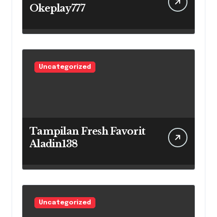
Okeplay777
Uncategorized
Tampilan Fresh Favorit
Aladin138
Uncategorized